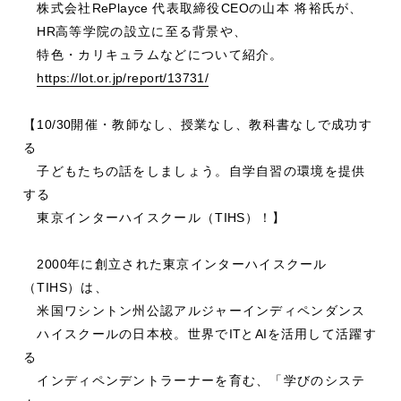
株式会社
RePlayce
代表取締役
CEO
の山本 将裕氏が、
HR
高等学院の設立に至る背景や、
特色・カリキュラムなどについて紹介。
https://lot.or.jp/report/13731/
【
10/30
開催・教師なし、授業なし、教科書なしで成功す
る
子どもたちの話をしましょう。自学自習の環境を提供
する
東京インターハイスクール（
TIHS
）！】
2000
年に創立された東京インターハイスクール
（
TIHS
）は、
米国ワシントン州公認アルジャーインディペンダンス
ハイスクールの日本校。世界で
IT
と
AI
を活用して活躍す
る
インディペンデントラーナーを育む、「学びのシステ