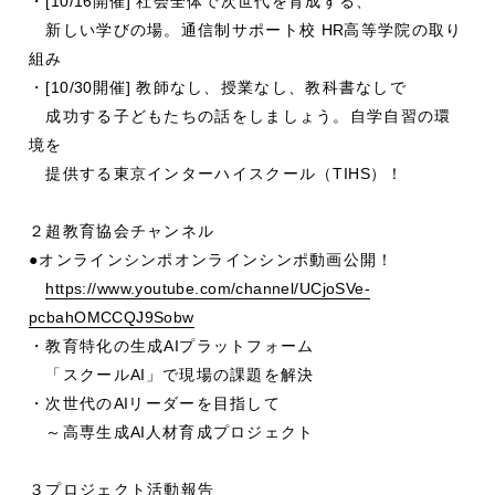
・
[10/16
開催
]
社会全体で次世代を育成する、
新しい学びの場。通信制サポート校
HR
高等学院の取り
組み
・
[10/30
開催
]
教師なし、授業なし、教科書なしで
成功する子どもたちの話をしましょう。自学自習の環
境を
提供する東京インターハイスクール（
TIHS
）！
２超教育協会チャンネル
●オンラインシンポオンラインシンポ動画公開！
https://www.youtube.com/channel/UCjoSVe-
pcbahOMCCQJ9Sobw
・教育特化の生成
AI
プラットフォーム
「スクール
AI
」で現場の課題を解決
・次世代の
AI
リーダーを目指して
～高専生成
AI
人材育成プロジェクト
３プロジェクト活動報告