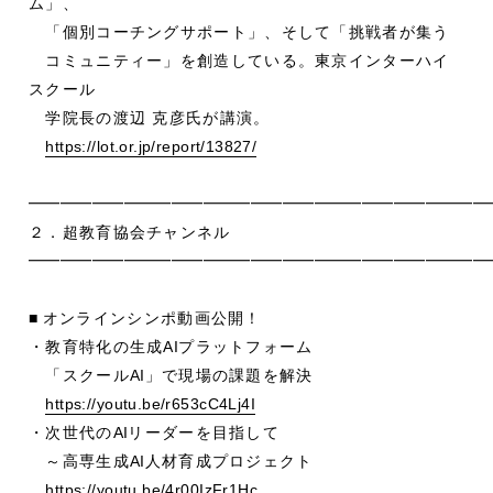
ム」、
「個別コーチングサポート」、そして「挑戦者が集う
コミュニティー」を創造している。東京インターハイ
スクール
学院長の渡辺 克彦氏が講演。
https://lot.or.jp/report/13827/
━━━━━━━━━━━━━━━━━━━━━━━━━━━━━
２．超教育協会チャンネル
━━━━━━━━━━━━━━━━━━━━━━━━━━━━━
■
オンラインシンポ動画公開！
・教育特化の生成
AI
プラットフォーム
「スクール
AI
」で現場の課題を解決
https://youtu.be/r653cC4Lj4I
・次世代の
AI
リーダーを目指して
～高専生成
AI
人材育成プロジェクト
https://youtu.be/4r00IzFr1Hc