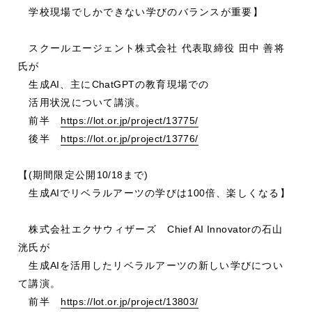
学校現場でしかできない学びのバランスが重要】
スクールエージェント株式会社 代表取締役 田中 善将
氏が
生成
AI
、主に
ChatGPT
の教育現場での
活用状況について講演。
前半
https://lot.or.jp/project/13775/
後半
https://lot.or.jp/project/13776/
【
(
期間限定公開
10/18
まで
)
生成
AI
でリベラルアーツの学びは
100
倍、楽しくなる】
株式会社エクサウィザーズ
Chief AI Innovator
の石山
洸氏が
生成
AI
を活用したリベラルアーツの新しい学びについ
て講演。
前半
https://lot.or.jp/project/13803/