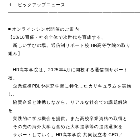
１．ピックアップニュース
━━━━━━━━━━━━━━━━━━━━━━━━━━━━━
■
オンラインシンポ開催のご案内
【
10/16
開催・社会全体で次世代を育成する、
新しい学びの場。通信制サポート校
HR
高等学院の取り
組み】
HR
高等学院は、
2025
年
4
月に開校する通信制サポート
校。
企業連携
PBL
や探究学習に特化したカリキュラムを実施
し、
協賛企業と連携しながら、リアルな社会での課題解決
を
実践的に学ぶ機会を提供。また高校卒業資格の取得と
その先の海外大学も含めた大学進学等の進路選択を
サポートしていく。
HR
高等学院 共同設立者
CEO
／