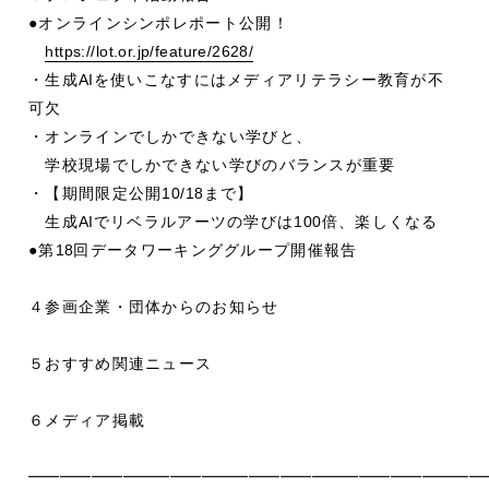
●オンラインシンポレポート公開！
https://lot.or.jp/feature/2628/
・生成
AI
を使いこなすにはメディアリテラシー教育が不
可欠
・オンラインでしかできない学びと、
学校現場でしかできない学びのバランスが重要
・【期間限定公開
10/18
まで】
生成
AI
でリベラルアーツの学びは
100
倍、楽しくなる
●第
18
回データワーキンググループ開催報告
４参画企業・団体からのお知らせ
５おすすめ関連ニュース
６メディア掲載
━━━━━━━━━━━━━━━━━━━━━━━━━━━━━