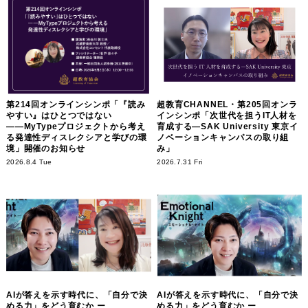
第214回オンラインシンポ「『読み
超教育CHANNEL・第205回オンラ
やすい』はひとつではない
インシンポ「次世代を担うIT人材を
――MyTypeプロジェクトから考え
育成する―SAK University 東京イ
る発達性ディスレクシアと学びの環
ノベーションキャンパスの取り組
境」開催のお知らせ
み」
2026.8.4 Tue
2026.7.31 Fri
AIが答えを示す時代に、「自分で決
AIが答えを示す時代に、「自分で決
める力」をどう育むか ー
める力」をどう育むか ー