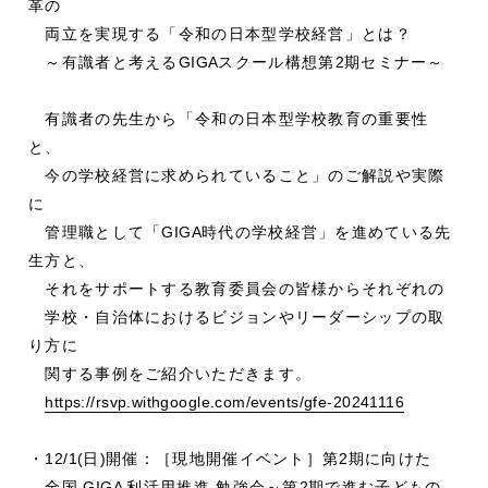
革の
両立を実現する「令和の日本型学校経営」とは？
～有識者と考える
GIGA
スクール構想第
2
期セミナー～
有識者の先生から「令和の日本型学校教育の重要性
と、
今の学校経営に求められていること」のご解説や実際
に
管理職として「
GIGA
時代の学校経営」を進めている先
生方と、
それをサポートする教育委員会の皆様からそれぞれの
学校・自治体におけるビジョンやリーダーシップの取
り方に
関する事例をご紹介いただきます。
https://rsvp.withgoogle.com/events/gfe-20241116
・
12/1(
日
)
開催：［現地開催イベント］第
2
期に向けた
全国
GIGA
利活用推進 勉強会～第
2
期で進む子どもの