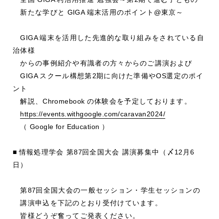
新たな学びと
GIGA
端末活用のポイント
@
東京～
GIGA
端末を活用した先進的な取り組みをされている自
治体様
からの事例紹介や有識者の方々からのご講演および
GIGA
スクール構想第
2
期に向けた準備や
OS
選定のポイ
ント
解説、
Chromebook
の体験会を予定しております。
https://events.withgoogle.com/caravan2024/
（
Google for Education
）
■
情報処理学会 第
87
回全国大会 講演募集中（〆
12
月
6
日）
第
87
回全国大会の一般セッション・学生セッションの
講演申込を下記のとおり受付けています。
皆様どうぞ奮ってご発表ください。