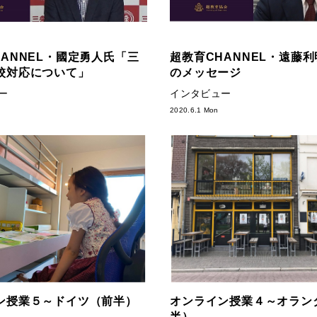
HANNEL・國定勇人氏「三
超教育CHANNEL・遠藤
校対応について」
のメッセージ
ー
インタビュー
d
2020.6.1 Mon
ン授業５～ドイツ（前半）
オンライン授業４～オラン
半）