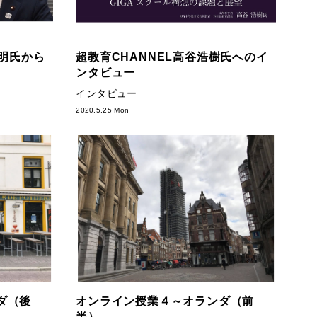
利明氏から
超教育CHANNEL高谷浩樹氏へのイ
ンタビュー
インタビュー
2020.5.25 Mon
ダ（後
オンライン授業４～オランダ（前
半）