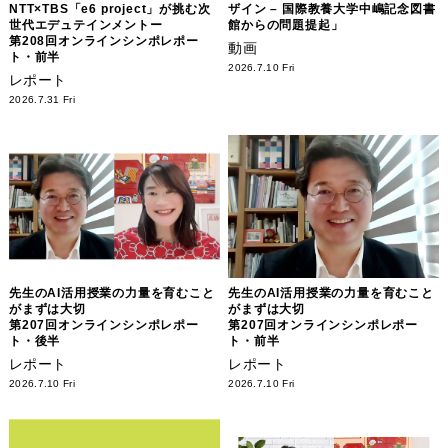
NTT×TBS「e6 project」が挑む次
ザイン – 国際教養大学中嶋記念図書
世代エデュテインメントー
館からの問題提起」
第208回オンラインシンポレポー
動画
ト・前半
2026.7.10 Fri
レポート
2026.7.31 Fri
先生のAI活用授業の力量を育むこと
先生のAI活用授業の力量を育むこと
がまずは大切
がまずは大切
第207回オンラインシンポレポー
第207回オンラインシンポレポー
ト・後半
ト・前半
レポート
レポート
2026.7.10 Fri
2026.7.10 Fri