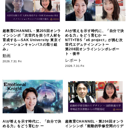
超教育CHANNEL・第205回オンラ
AIが答えを示す時代に、「自分で決
インシンポ「次世代を担うIT人材を
める力」をどう育むか ー
育成する―SAK University 東京イ
NTT×TBS「e6 project」が挑む次
ノベーションキャンパスの取り組
世代エデュテインメントー
み」
第208回オンラインシンポレポー
ト・後半
動画
レポート
2026.7.31 Fri
2026.7.31 Fri
AIが答えを示す時代に、「自分で決
超教育CHANNEL・第204回オンラ
める力」をどう育むか ー
インシンポ「能動的学修空間のリデ