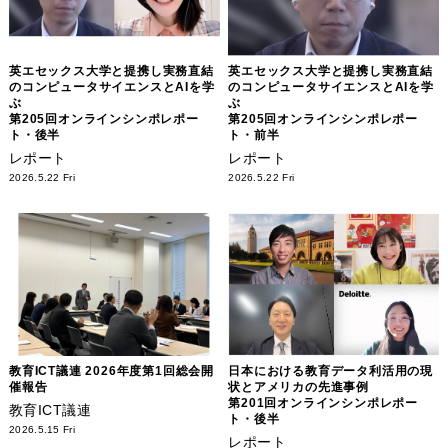
英エセックス大学と提携し実務直結
英エセックス大学と提携し実務直結
のコンピュータサイエンスとAIを学
のコンピュータサイエンスとAIを学
ぶ
ぶ
第205回オンラインシンポレポー
第205回オンラインシンポレポー
ト・後半
ト・前半
レポート
レポート
2026.5.22 Fri
2026.5.22 Fri
教育ICT議連 2026年度第1回総会開
日本における教育データ利活用の現
催報告
状とアメリカの先進事例
第201回オンラインシンポレポー
教育ICT議連
ト・後半
2026.5.15 Fri
レポート