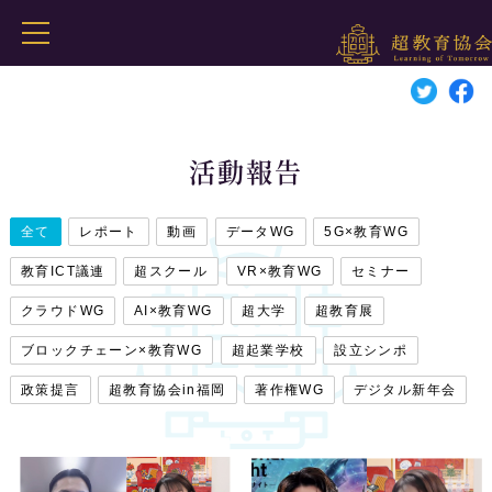
活動報告
全て
レポート
動画
データWG
5G×教育WG
教育ICT議連
超スクール
VR×教育WG
セミナー
クラウドWG
AI×教育WG
超大学
超教育展
ブロックチェーン×教育WG
超起業学校
設立シンポ
政策提言
超教育協会in福岡
著作権WG
デジタル新年会