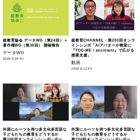
超教育協会 データWG（第24回）＋
超教育CHANNEL・第203回オンラ
著作権WG（第30回） 開催報告
インシンポ「AIアバターが教室に
『TOC-ME！assistant』で広がる
データWG
授業支援」
2026.6.26 Fri
動画
2026.6.12 Fri
外国にルーツを持つ多文化多言語な
外国にルーツを持つ多文化多言語な
子どもたちの教育をどうするか
子どもたちの教育をどうするか
第206回オンラインシンポレポー
第206回オンラインシンポレポー