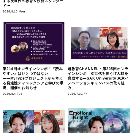
する次世代の教育＆校務スタンダー
ド〜
2026.8.10 Mon
第214回オンラインシンポ「『読み
超教育CHANNEL・第205回オンラ
やすい』はひとつではない
インシンポ「次世代を担うIT人材を
――MyTypeプロジェクトから考え
育成する―SAK University 東京イ
る発達性ディスレクシアと学びの環
ノベーションキャンパスの取り組
境」開催のお知らせ
み」
2026.8.4 Tue
2026.7.31 Fri