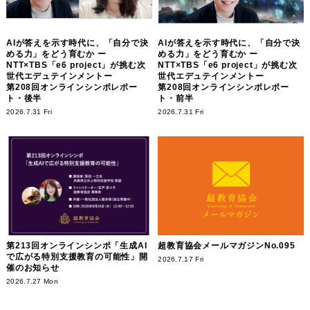
AIが答えを示す時代に、「自分で決
AIが答えを示す時代に、「自分で決
める力」をどう育むか ー
める力」をどう育むか ー
NTT×TBS「e6 project」が挑む次
NTT×TBS「e6 project」が挑む次
世代エデュテインメントー
世代エデュテインメントー
第208回オンラインシンポレポー
第208回オンラインシンポレポー
ト・後半
ト・前半
2026.7.31 Fri
2026.7.31 Fri
第213回オンラインシンポ「生成AI
超教育協会メールマガジンNo.095
で広がる特別支援教育の可能性」開
2026.7.17 Fri
催のお知らせ
2026.7.27 Mon