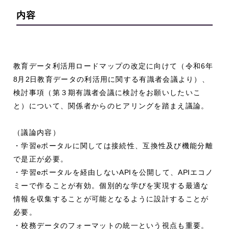
内容
教育データ利活用ロードマップの改定に向けて（令和
6
年
8
月
2
日教育データの利活用に関する有識者会議より）、
検討事項（第３期有識者会議に検討をお願いしたいこ
と）について、関係者からのヒアリングを踏まえ議論。
（議論内容）
・学習
e
ポータルに関しては接続性、互換性及び機能分離
で是正が必要。
・学習
e
ポータルを経由しない
API
を公開して、
API
エコノ
ミーで作ることが有効。個別的な学びを実現する最適な
情報を収集することが可能となるように設計することが
必要。
・校務データのフォーマットの統一という視点も重要。