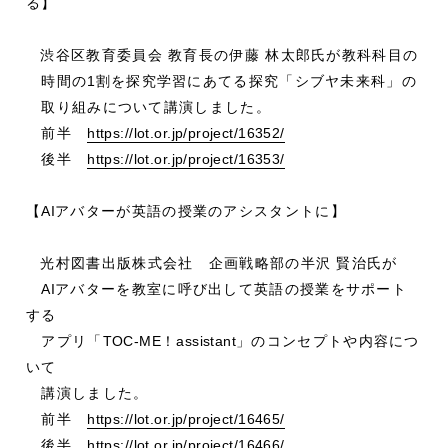
る】
渋谷区教育委員会 教育長の伊藤 林太郎氏が教科科目の
時間の
1
割を探究学習にあてる探究「シブヤ未来科」の
取り組みについて講演しました。
前半
https://lot.or.jp/project/16352/
後半
https://lot.or.jp/project/16353/
【
AI
アバターが英語の授業のアシスタントに】
光村図書出版株式会社 企画戦略部の半沢 賢治氏が
AI
アバターを教室に呼び出して英語の授業をサポート
する
アプリ「
TOC-ME
！
assistant
」のコンセプトや内容につ
いて
講演しました。
前半
https://lot.or.jp/project/16465/
後半
https://lot.or.jp/project/16466/