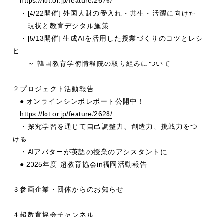
https://lot.or.jp/feature/2676/
・
[4/22
開催
]
外国人財の受入れ・共生・活躍に向けた
現状と教育デジタル施策
・
[5/13
開催
]
生成
AI
を活用した授業づくりのコツとレシ
ピ
～ 韓国教育学術情報院の取り組みについて
２プロジェクト活動報告
●
オンラインシンポレポート公開中！
https://lot.or.jp/feature/2628/
・探究学習を通じて自己調整力、創造力、挑戦力をつ
ける
・
AI
アバターが英語の授業のアシスタントに
● 2025
年度 超教育協会
in
福岡活動報告
３参画企業・団体からのお知らせ
４超教育協会チャンネル