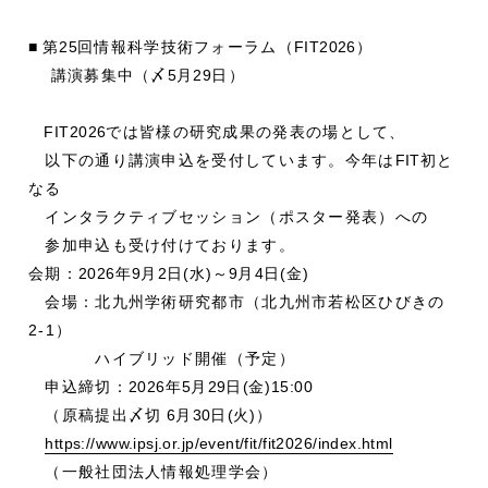
■
第
25
回情報科学技術フォーラム（
FIT2026
）
講演募集中（〆
5
月
29
日）
FIT2026
では皆様の研究成果の発表の場として、
以下の通り講演申込を受付しています。今年は
FIT
初と
なる
インタラクティブセッション（ポスター発表）への
参加申込も受け付けております。
会期：
2026
年
9
月
2
日
(
水
)
～
9
月
4
日
(
金
)
会場：北九州学術研究都市（北九州市若松区ひびきの
2-1）
ハイブリッド開催（予定）
申込締切：
2026
年
5
月
29
日
(
金
)15:00
（原稿提出〆切
6
月
30
日
(
火
)
）
https://www.ipsj.or.jp/event/fit/fit2026/index.html
（一般社団法人情報処理学会）