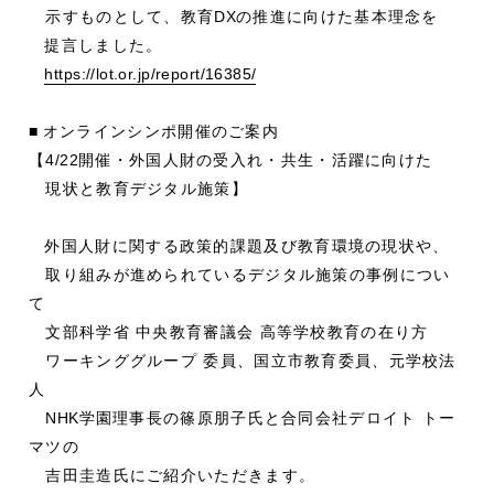
示すものとして、教育
DX
の推進に向けた基本理念を
提言しました。
https://lot.or.jp/report/16385/
■
オンラインシンポ開催のご案内
【
4/22
開催・外国人財の受入れ・共生・活躍に向けた
現状と教育デジタル施策】
外国人財に関する政策的課題及び教育環境の現状や、
取り組みが進められているデジタル施策の事例につい
て
文部科学省 中央教育審議会 高等学校教育の在り方
ワーキンググループ 委員、国立市教育委員、元学校法
人
NHK
学園理事長の篠原朋子氏と合同会社デロイト トー
マツの
吉田圭造氏にご紹介いただきます。