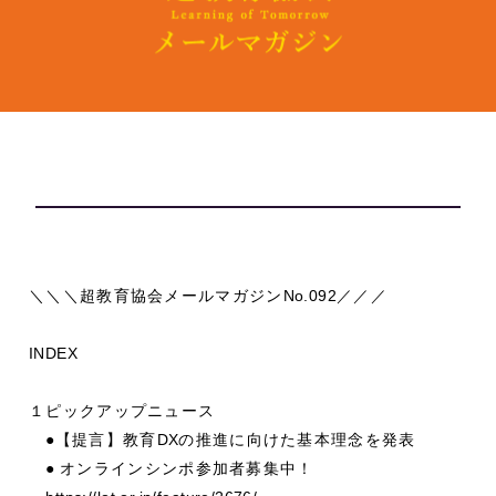
＼＼＼超教育協会メールマガジン
No.092
／／／
INDEX
１ピックアップニュース
●
【提言】教育
DX
の推進に向けた基本理念を発表
●
オンラインシンポ参加者募集中！