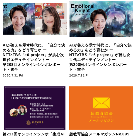
AIが答えを示す時代に、「自分で決
AIが答えを示す時代に、「自分で決
める力」をどう育むか ー
める力」をどう育むか ー
NTT×TBS「e6 project」が挑む次
NTT×TBS「e6 project」が挑む次
世代エデュテインメントー
世代エデュテインメントー
第208回オンラインシンポレポー
第208回オンラインシンポレポー
ト・後半
ト・前半
2026.7.31 Fri
2026.7.31 Fri
第213回オンラインシンポ「生成AI
超教育協会メールマガジンNo.095