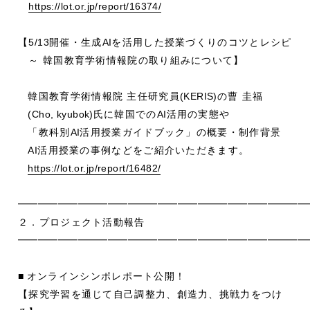
https://lot.or.jp/report/16374/
【
5/13
開催・生成
AI
を活用した授業づくりのコツとレシピ
～ 韓国教育学術情報院の取り組みについて】
韓国教育学術情報院 主任研究員
(KERIS)
の曹 圭福
(Cho, kyubok)
氏に韓国での
AI
活用の実態や
「教科別
AI
活用授業ガイドブック」の概要・制作背景
AI
活用授業の事例などをご紹介いただきます。
https://lot.or.jp/report/16482/
━━━━━━━━━━━━━━━━━━━━━━━━━━━━━
２．プロジェクト活動報告
━━━━━━━━━━━━━━━━━━━━━━━━━━━━━
■
オンラインシンポレポート公開！
【探究学習を通じて自己調整力、創造力、挑戦力をつけ