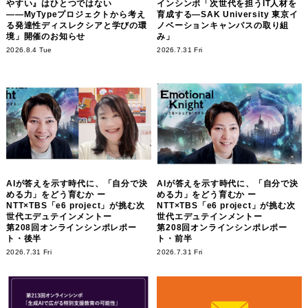
やすい』はひとつではない
インシンポ「次世代を担うIT人材を
――MyTypeプロジェクトから考え
育成する―SAK University 東京イ
る発達性ディスレクシアと学びの環
ノベーションキャンパスの取り組
境」開催のお知らせ
み」
2026.8.4 Tue
2026.7.31 Fri
AIが答えを示す時代に、「自分で決
AIが答えを示す時代に、「自分で決
める力」をどう育むか ー
める力」をどう育むか ー
NTT×TBS「e6 project」が挑む次
NTT×TBS「e6 project」が挑む次
世代エデュテインメントー
世代エデュテインメントー
第208回オンラインシンポレポー
第208回オンラインシンポレポー
ト・後半
ト・前半
2026.7.31 Fri
2026.7.31 Fri