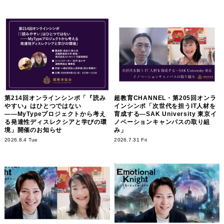
第214回オンラインシンポ「『読み
超教育CHANNEL・第205回オンラ
やすい』はひとつではない
インシンポ「次世代を担うIT人材を
――MyTypeプロジェクトから考え
育成する―SAK University 東京イ
る発達性ディスレクシアと学びの環
ノベーションキャンパスの取り組
境」開催のお知らせ
み」
2026.8.4 Tue
2026.7.31 Fri