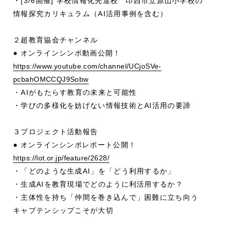
・[3/6開催] 学校情報化先進校 印西市立原山小学校の
情報探究カリキュラム（AI活用事例を含む）
２超教育協会チャンネル
● オンラインシンポ動画公開！
https://www.youtube.com/channel/UCjoSVe-
pcbahOMCCQJ9Sobw
・AIがもたらす教育の未来と可能性
・学びの多様化を妨げない情報技術とAI活用の要諦
３プロジェクト活動報告
● オンラインシンポレポート公開！
https://lot.or.jp/feature/2628/
・「どのような生成AI」を「どう利用するか」
・生成AIを教育現場でどのように利活用するか？
・主体性を持ち「仲間を巻き込んで」困難に立ち向う
キャプテンシップこそが大切