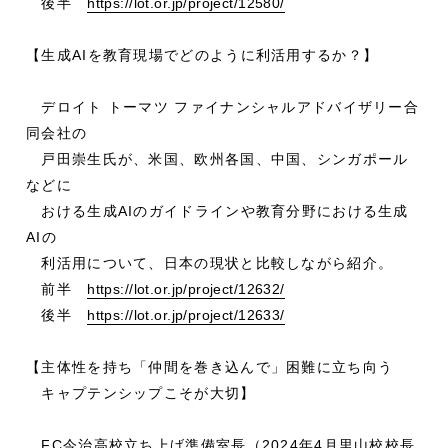
後半
https://lot.or.jp/project/12580/
【生成AIを教育現場でどのように利活用するか？】
デロイト トーマツ ファイナンシャルアドバイザリー合
同会社の
戸田崇生氏が、米国、欧州各国、中国、シンガポール
などに
おける生成AIのガイドラインや教育分野における生成
AIの
利活用について、日本の現状と比較しながら紹介。
前半
https://lot.or.jp/project/12632/
後半
https://lot.or.jp/project/12633/
【主体性を持ち「仲間を巻き込んで」困難に立ち向う
キャプテンシップこそが大切】
FC今治高校立ち上げ準備室長（2024年4月里山校校長