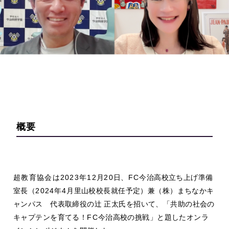
概要
超教育協会は2023年12
月
20
日、
FC
今治高校立ち上げ準備
室長（
2024
年
4
月里山校校長就任予定）兼（株）まちなかキ
ャンパス 代表取締役の辻 正太氏を招いて、「共助の社会の
キャプテンを育てる！
FC
今治高校の挑戦」と題したオンラ