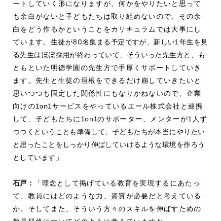
ートしていく形になりますが、何かをやりたいと思って
も余白がないと子どもたちは取り組めないので、その余
白をどう作るかということをカリキュラムでは大事にし
ています。生徒が80
名集まる予定ですが、新しい
1
年生を見
る先生はほぼ採用が終わっていて、そういった先生方と
、も
ともといた明徳学園の先生方で手厚くサポートしていき
ます。先生と生徒の垣根をできるだけ崩していきたいと
思いつつも固定した関係性にもなりかねないので、企業
向けの
1on1
サービスをやっているエール株式会社と連携
して、子どもたちに
1on1
のサポーター、メンターが1
人ず
つつくということも準備して、子どもたちが本当にやりたい
と思ったことをしっかり伸ばしていけるような環境を作ろう
としています」
石戸
：
「理念として掲げている教育を実現するにあたっ
て、教員にはどのような力、資質が必要だと考えている
か。そしてまた、そういう方々のスキルを伸ばすための