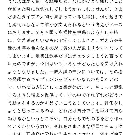
うな人ばかり集まる組織だと、なにかひとつ難しいこと
が起きた時に総倒れしてしまうかもしれませんが、さま
ざまなタイプの人間が集まっている組織は、何か起きて
も総倒れしないで誰かが支えられるという考えがベース
にあります。できる限り多様性を担保しようとした時
に、偏差値みたいなもので切ってしまうと、考え方や生
活の水準や色んなものが同質の人が集まりやすくなって
しまいます。最初は数学だけはチェックしようと言って
いたのですが、今回はいろいろな子どもたちを受け入れ
ようとなりました。一般入試の中身については、その場
で発露するキャプテンシップみたいなものを見たいの
で、いわゆる入試としては想定外のこと、ちょっと混乱
するような環境を提供して、その中でそれぞれがどうい
う動きをするのかを見ていこうとしています。評価をし
ようと思っているのは、どれだけ自分で手を挙げて自ら
動けるかというところや、自分たちでその場をどう作っ
ていくかという力で、それをさまざまな項目でチェック
します。面接官は学校の先生だけではなく、例えば前回