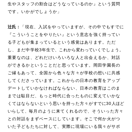
生やスタッフの割合はどうなっているのか』という質問
です。いかがでしょうか」
辻
氏：
「現在、入試をやっていますが、その中でもすでに
『こういうことをやりたい』という意志を強く持ってい
る子どもが集まっているという感覚はあります。ただ
し、まだ中学校3
年生で、これから変わっていく
でしょう。
重要なのは、どれだけいろいろな人と出会えるか、対話
ができるかということだと思っています。岡田学園長の
ご縁もあって、全国から色々な方々が学校の想いに共感
してくださっています。これからの日本の教育をアップ
デートしていかなければならない、日本の教育はこのま
までは駄目だ、もっと時代に合ったものに変えていかな
くてはならないという思いを持った方々が
すでに
30
人ほど
いらして、
毎月のように来てくれるので、そういった方々
との対話をまずベースにしています。そこで何か火がつ
いた子どもたちに対して、実際に現場にいる我々がサポ