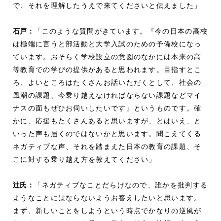
で、それを理解したうえで来てくださいと伝えました」
石戸
：
「このような質問がきています。『今の日本の高校
は極端に言うと部活動と大学入試のための予備校になっ
ています。おそらく学校設立の意図のなかには本来の高
等教育での学びの提供があると思われます。目指すとこ
ろ、よいところはたくさんお話いただくとして、社会の
風潮の課題、今乗り越えなければならない課題などマイ
ナスの面もぜひお伺いしたいです』というものです。確
かに、応援もたくさんあると思いますが、とはいえ、と
いった声も届くのではないかと思います。聞こえてくる
ネガティブな声、それを踏まえた日本の教育の課題、そ
こに対する乗り越え方を教えてください」
辻
氏：
「ネガティブなことだらけなので、誰かを批判する
ようなことにはならないようお答えしたいと思います。
まず、新しいことをしようという時点でかなりの逆風が