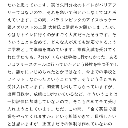
たいと思っています。実は矢田分校のトイレがバリアフ
リーではないので、それを急いで何とかしなくてはと考
えています。この間、パラリンピックのアイスホッケー
銀メダリストの上原 大祐氏に講師をお願いしましたが、
やはりトイレに行くのがすごく大変だったそうです。そ
ういうことを含めて、どんな人が来ても対応できるよう
に学校として準備を進めています。推薦入試を受けてく
れた子たちも、3
分の
1
くらいは学校に行かなかった
、
ある
いは
フリースクールに行っていた
という経験を持つ
子でし
た。誰かにいじめられたとかではなく、今までの学校と
フィットしなかったということです。そういう子たちも
受け入れています。調査書も出してもらっていますが、
出席日数や、成績に1
がついている
など、そういうことは
一切評価に加味していないので、そこも含めて全て受け
入れようとしています。ただ、この間、『全て英語で授
業をやってくれますか』という相談がきて、目指したい
とは思いますが、正直まだその体制は作れていないの