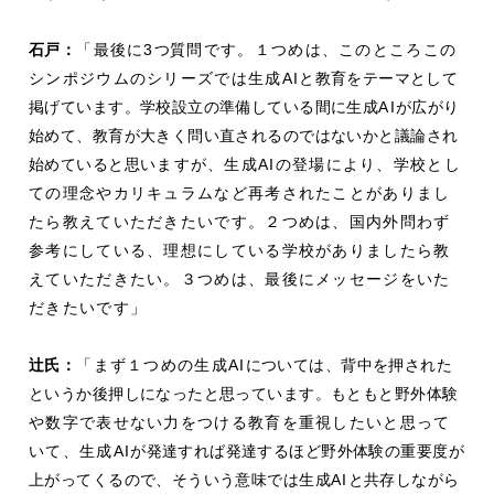
石戸
：
「最後に3
つ
質問です。１つめは、このところこの
シンポジウムのシリーズでは生成AI
と教育をテーマとして
掲げています。学校設立の準備している間に生成
AI
が広がり
始めて、教育が大きく問い直されるのではないかと議論され
始めていると思
いますが、生成AIの登場により、学校とし
ての理念やカリキュラムなど再考されたことがありまし
たら教えていただきたいです。２つめは、国内外問わず
参考にしている、理想にしている学校がありましたら教
えていただきたい。３つめは、最後にメッセージをいた
だきたいです」
辻
氏：
「まず１つめの生成AI
については、背中を押された
というか後押しになったと思っています。もともと野外体験
や数字で表せない力をつける教育を重視したいと思って
いて、生成AI
が発達すれば発達するほど野外体験の重要度が
上がってくるので、そういう意味では生成
AI
と共存しながら