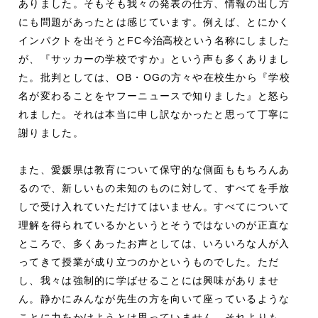
ありました。そもそも我々の発表の仕方、情報の出し方
にも問題があったとは感じています。例えば、とにかく
インパクトを出そうとFC
今治高校という
名称にしました
が、『サッカーの学校ですか』という声も多くありまし
た。批判としては、OB・OG
の
方々や在校生から『学校
名が変わることをヤフーニュースで知りました』と怒ら
れました。それは本当に申し訳なかったと思って丁寧に
謝りました。
また、愛媛県は教育について保守的な側面ももちろんあ
るので、新しいもの未知のものに対して、すべてを手放
しで受け入れていただけてはいません。すべてについて
理解を得られているかというとそうではないのが正直な
ところで、多くあったお声としては、いろいろな人が入
ってきて授業が成り立つのかというものでした。ただ
し、我々は強制的に学ばせることには興味がありませ
ん。静かにみんなが先生の方を向いて座っているような
ことに力をかけようとは思っていません。それよりも、