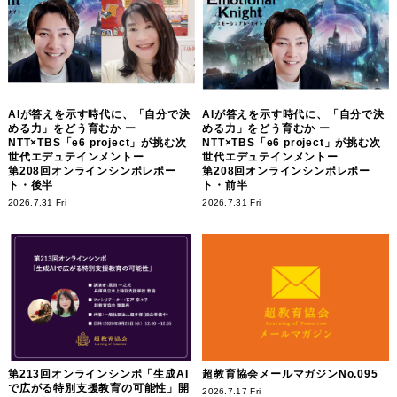
AIが答えを示す時代に、「自分で決
AIが答えを示す時代に、「自分で決
める力」をどう育むか ー
める力」をどう育むか ー
NTT×TBS「e6 project」が挑む次
NTT×TBS「e6 project」が挑む次
世代エデュテインメントー
世代エデュテインメントー
第208回オンラインシンポレポー
第208回オンラインシンポレポー
ト・後半
ト・前半
2026.7.31 Fri
2026.7.31 Fri
第213回オンラインシンポ「生成AI
超教育協会メールマガジンNo.095
で広がる特別支援教育の可能性」開
2026.7.17 Fri