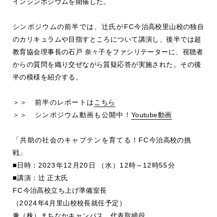
インシンポジウムを開催した。
シンポジウムの前半では、辻氏がFC
今治高校里山校の独自
のカリキュラムや目指すところについて講演し、後半では超
教育協会理事長の石戸 奈々子をファシリテーターに、視聴者
からの質問を織り交ぜながら質疑応答が実施された。その後
半の模様を紹介する。
＞＞ 前半のレポートは
こちら
＞＞ シンポジウム動画も公開中！
Youtube動画
「共助の社会のキャプテンを育てる！FC
今治高校の挑
戦」
■
日時：
2023年12
月
20
日
（水）12
時～
12
時
55
分
■
講演：辻 正太氏
FC
今治高校立ち上げ準備室長
（
2024
年
4
月里山校校長就任予定）
兼（株）まちなかキャンパス 代表取締役