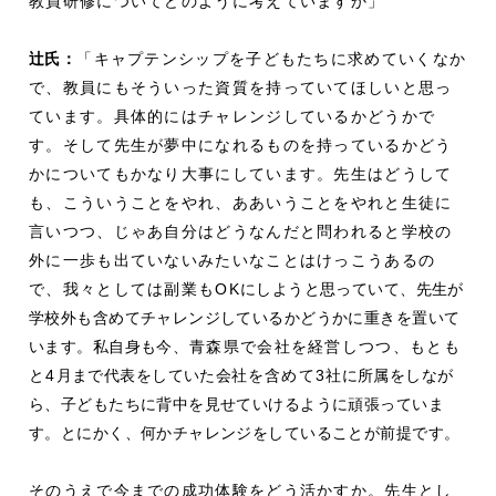
教員研修についてどのように考えていますか」
辻
氏：
「キャプテンシップを子どもたちに求めていくなか
で、教員にもそういった資質を持っていてほしいと思っ
ています。具体的にはチャレンジしているかどうかで
す。そして先生が夢中になれるものを持っているかどう
かについてもかなり大事にしています。先生はどうして
も、こういうことをやれ、ああいうことをやれと生徒に
言いつつ、じゃあ自分はどうなんだと問われると学校の
外に一歩も出ていないみたいなことはけっこうあるの
で、我々としては副業もOK
にしようと思っていて、先生が
学校外も含めてチャレンジしているかどうかに重きを置いて
います。私自身も今
、青森県で会社を経営しつつ、もとも
と4
月まで代表をしていた会社
を含めて3
社に所属をしなが
ら、子どもたちに背中を見せていけるように頑張っていま
す。とにかく、何かチャレンジをしていることが前提です。
そのうえで今までの成功体験をどう活かすか。先生とし