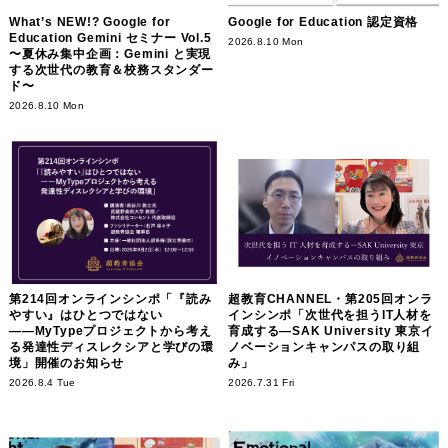
What’s NEW!? Google for
Google for Education 認定資格
Education Gemini セミナー Vol.5
2026.8.10 Mon
〜夏休み集中企画：Gemini と実現
する次世代の教育＆校務スタンダー
ド〜
2026.8.10 Mon
第214回オンラインシンポ「『読み
超教育CHANNEL・第205回オンラ
やすい』はひとつではない
インシンポ「次世代を担うIT人材を
――MyTypeプロジェクトから考え
育成する―SAK University 東京イ
る発達性ディスレクシアと学びの環
ノベーションキャンパスの取り組
境」開催のお知らせ
み」
2026.8.4 Tue
2026.7.31 Fri