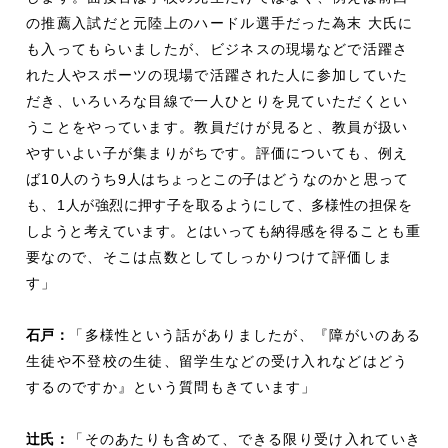
の推薦入試だと元陸上のハードル選手だった為末 大氏に
も入ってもらいましたが、ビジネスの現場などで活躍さ
れた人やスポーツの現場で活躍された人に参加していた
だき、いろいろな目線で一人ひとりを見ていただくとい
うことをやっています。教員だけが見ると、教員が扱い
やすいよい子が集まりがちです。評価についても、例え
ば10
人のうち
9
人はちょっとこの子
はどうなのかと思って
も、1
人が強烈に押す子を取るようにして、多様性の担保を
しようと考えています。とはいっても納得感
を得ることも重
要なので、そこは点数としてしっかりつけて評価しま
す」
石戸
：
「多様性という話がありましたが、『障がいのある
生徒や不登校の生徒、留学生などの受け入れなどはどう
するのですか』という質問もきています」
辻
氏：
「そのあたりも含めて、できる限り受け入れていき