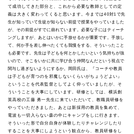
て成功してきた部分と、これから必要な教師としての定
義は大きく変わってくると思います。今までは40
対
1
で先
生が知っていて生徒が知らない前提で授業をやっていました
が、その前提がすでに崩れています。必要な子にはティーチ
ングしますが、あとはいかに手放せるかが重要です。手放し
て、何か手を差し伸べたくても我慢をする、そういったこと
も必要です。先生は子どもを何とかしたいという気持ちが強
いので、そこをいかに共に学び合う仲間なんだという視点で
関与し過ぎないようにするか。岡田
氏は、『コーチや教員
は子どもが育つのを邪魔しないくらいがちょうどよい』
ということを代表監督としてよく仰っていましたが、そ
ういうことを大事にしています。研修としては、横浜創
英高校の工藤 勇一先生に来ていただいて、教職員研修を
やっていただきました。あとは新採用の教員を集めて、
電波も一切入らない森の中にキャンプをしに行きます。
そういった形で自分自身が体験したりチャレンジしたり
することを大事にしようという観点から、教員研修をし