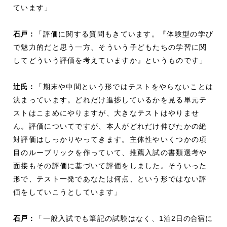
ています」
石戸
：
「評価に関する質問もきています。『体験型の学び
で魅力的だと思う一方、そういう子どもたちの学習に関
してどういう評価を考えていますか』というものです」
辻
氏：
「期末や中間という形ではテストをやらないことは
決まっています。どれだけ進捗しているかを見る単元テ
ストはこまめにやりますが、大きなテストはやりませ
ん。評価についてですが、本人がどれだけ伸びたかの絶
対評価はしっかりやってきます。主体性やいくつかの項
目のルーブリックを作っていて、推薦入試の書類選考や
面接もその評価に基づいて評価をしました。そういった
形で、テスト一発であなたは何点、という形ではない評
価をしていこうとしています」
石戸
：
「一般入試でも筆記の試験はなく、1
泊
2
日の合宿に