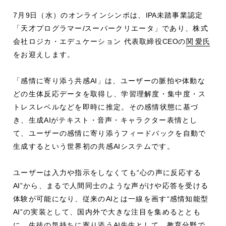
7月
9
日（水）のオンラインシンポは、
IPA
未踏事業認定
「天才プログラマー
/
スーパークリエータ」であり、株式
会社ロジカ・エデュケーション 代表取締役
CEO
の
関 愛氏
をお迎えします。
「感情に寄り添う共感
AI
」は、ユーザーの脈拍や体動な
どの生体反応データを取得し、学習理解度・集中度・ス
トレスレベルなどを即時に推定。その感情状態に基づ
き、生成
AI
がテキスト・音声・キャラクター表情とし
て、ユーザーの感情に寄り添うフィードバックを自動で
生成するという世界初の共感
AI
システムです。
ユーザーは入力や指示をしなくても“心の声に反応する
AI
”から、まるで人間同士のような声がけや応答を受ける
体験が可能になり、従来の
AI
とは一線を画す“感情知能型
AI
”の実装として、国内外で大きな注目を集めるととも
に、生徒の気持ちに寄り添う
AI
先生として、教育分野で