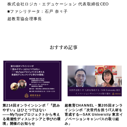
株式会社ロジカ・エデュケーション 代表取締役
CEO
■ファシリテータ：石戸 奈々子
超教育協会理事長
おすすめ記事
第214回オンラインシンポ「『読み
超教育CHANNEL・第205回オンラ
やすい』はひとつではない
インシンポ「次世代を担うIT人材を
――MyTypeプロジェクトから考え
育成する―SAK University 東京イ
る発達性ディスレクシアと学びの環
ノベーションキャンパスの取り組
境」開催のお知らせ
み」