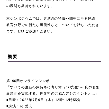
の展開も期待されています。
本シンポジウムでは、共感
AI
の特徴や開発に至る経緯、
教育分野での新たな可能性などについてお話しいただき
ます。ぜひご参加ください。
概要
第
190
回オンラインシンポ
「すべての生徒の気持ちに寄り添う“
AI
先生”～ 真の個別
最適化を実現する、世界初の共感
AI
アシスタントとは」
■日時：2025年
7
月
9
日（水）
12
時
~12
時
55
分
■講演：関 愛氏