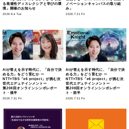
る発達性ディスレクシアと学びの環
ノベーションキャンパスの取り組
境」開催のお知らせ
み」
2026.8.4 Tue
2026.7.31 Fri
AIが答えを示す時代に、「自分で決
AIが答えを示す時代に、「自分で決
める力」をどう育むか ー
める力」をどう育むか ー
NTT×TBS「e6 project」が挑む次
NTT×TBS「e6 project」が挑む次
世代エデュテインメントー
世代エデュテインメントー
第208回オンラインシンポレポー
第208回オンラインシンポレポー
ト・後半
ト・前半
2026.7.31 Fri
2026.7.31 Fri