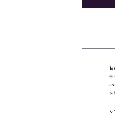
超
部
a
を
シ