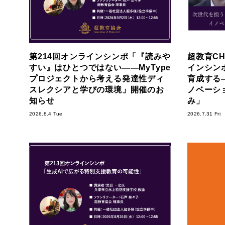
第214回オンラインシンポ「『読みや
超教育CH
すい』はひとつではない――MyType
インシン
プロジェクトから考える発達性ディ
育成する―S
スレクシアと学びの環境」開催のお
ノベーシ
知らせ
み」
2026.8.4 Tue
2026.7.31 Fri