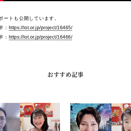
ポートも公開しています。
半：
https://lot.or.jp/project/16465/
半：
https://lot.or.jp/project/16466/
おすすめ記事