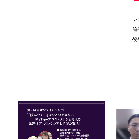
レ
前
後