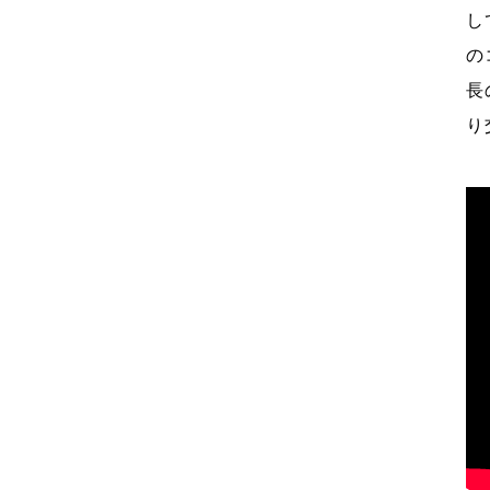
し
の
長
り