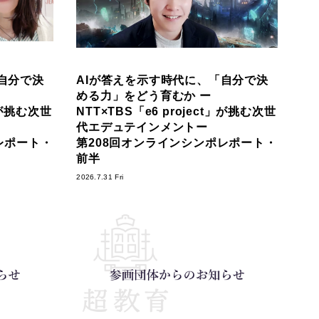
自分で決
AIが答えを示す時代に、「自分で決
める力」をどう育むか ー
t」が挑む次世
NTT×TBS「e6 project」が挑む次世
代エデュテインメントー
レポート・
第208回オンラインシンポレポート・
前半
2026.7.31 Fri