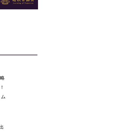
戦略
E！
ウム
出