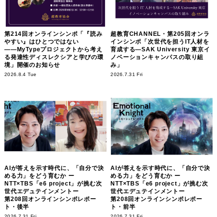
第214回オンラインシンポ「『読み
超教育CHANNEL・第205回オンラ
やすい』はひとつではない
インシンポ「次世代を担うIT人材を
――MyTypeプロジェクトから考え
育成する―SAK University 東京イ
る発達性ディスレクシアと学びの環
ノベーションキャンパスの取り組
境」開催のお知らせ
み」
2026.8.4 Tue
2026.7.31 Fri
AIが答えを示す時代に、「自分で決
AIが答えを示す時代に、「自分で決
める力」をどう育むか ー
める力」をどう育むか ー
NTT×TBS「e6 project」が挑む次
NTT×TBS「e6 project」が挑む次
世代エデュテインメントー
世代エデュテインメントー
第208回オンラインシンポレポー
第208回オンラインシンポレポー
ト・後半
ト・前半
2026.7.31 Fri
2026.7.31 Fri