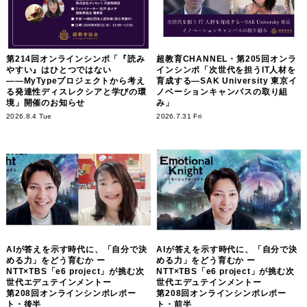
第214回オンラインシンポ「『読み
超教育CHANNEL・第205回オンラ
やすい』はひとつではない
インシンポ「次世代を担うIT人材を
――MyTypeプロジェクトから考え
育成する―SAK University 東京イ
る発達性ディスレクシアと学びの環
ノベーションキャンパスの取り組
境」開催のお知らせ
み」
2026.8.4 Tue
2026.7.31 Fri
AIが答えを示す時代に、「自分で決
AIが答えを示す時代に、「自分で決
める力」をどう育むか ー
める力」をどう育むか ー
NTT×TBS「e6 project」が挑む次
NTT×TBS「e6 project」が挑む次
世代エデュテインメントー
世代エデュテインメントー
第208回オンラインシンポレポー
第208回オンラインシンポレポー
ト・後半
ト・前半