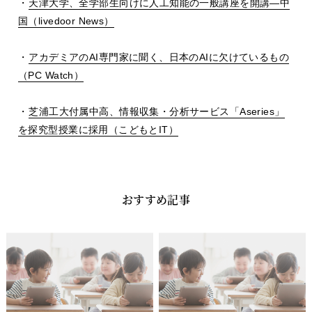
・
天津大学、全学部生向けに人工知能の一般講座を開講
―
中
国（
livedoor News
）
・
アカデミアの
AI
専門家に聞く、日本の
AI
に欠けているもの
（
PC Watch
）
・
芝浦工大付属中高、情報収集・分析サービス「
Aseries
」
を探究型授業に採用（こどもと
IT
）
おすすめ記事