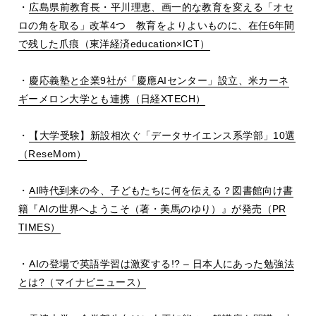
・
広島県前教育長・平川理恵、画一的な教育を変える「オセ
ロの角を取る」改革
4
つ 教育をよりよいものに、在任
6
年間
で残した爪痕（東洋経済
education
×
ICT
）
・
慶応義塾と企業
9
社が「慶應
AI
センター」設立、米カーネ
ギーメロン大学とも連携（日経
XTECH
）
・
【大学受験】新設相次ぐ「データサイエンス系学部」
10
選
（
ReseMom
）
・
AI
時代到来の今、子どもたちに何を伝える？図書館向け書
籍『
AI
の世界へようこそ（著・美馬のゆり）』が発売（
PR
TIMES
）
・
AI
の登場で英語学習は激変する
!? –
日本人にあった勉強法
とは
?
（マイナビニュース）