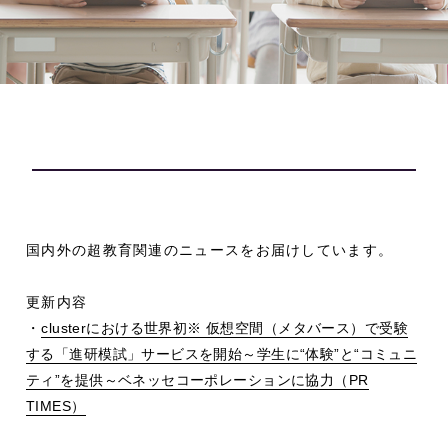
国内外の超教育関連のニュースをお届けしています。
更新内容
・
cluster
における世界初
※
仮想空間（メタバース）で受験
する「進研模試」サービスを開始～学生に
“
体験
”
と
“
コミュニ
ティ
”
を提供～ベネッセコーポレーションに協力（
PR
TIMES
）