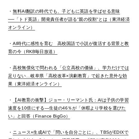
・
無料
AI
翻訳の時代でも、子どもに英語を学ばせる意味
──
「トド英語」開発責任者が語る
“
親の役割
“
とは（東洋経済
オンライン）
・
AI
時代に感性を育む 高校国語で小説が復活する背景と教
育の今（
RKB
毎日放送）
・
高校無償化で問われる「公立高校の価値」、学力だけでは
足りない
…
岐阜県「高校改革
×
演劇教育」で起きた意外な効
果（東洋経済オンライン）
・
【
AI
教育の衝撃】ジョー・リーマント氏：
AI
は子供の学習
速度を
10
倍にする
―
生徒の
46
％が「休暇より学校を選びた
い」と回答（Finance BigGo）
・
ニュース
×
生成
AI
で「問いを自分ごとに」、
TBS
が
EDIX
で