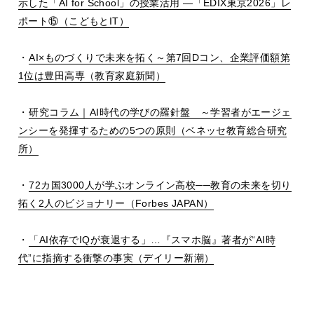
示した「
AI for School
」の授業活用
―
「
EDIX
東京
2026
」レ
ポート
⑮
（こどもと
IT
）
・
AI×
ものづくりで未来を拓く～第
7
回
D
コン、企業評価額第
1位
は豊田高専（教育家庭新聞）
・
研究コラム｜
AI
時代の学びの羅針盤 ～学習者がエージェ
ンシーを発揮するための5つの原則（ベネッセ教育総合研究
所）
・
72
カ国
3000
人が学ぶオンライン高校
──
教育の未来を切り
拓く
2
人のビジョナリー（
Forbes JAPAN
）
・
「
AI
依存で
IQ
が衰退する」
…
『スマホ脳』著者が
“AI
時
代
”
に指摘する衝撃の事実（デイリー新潮）