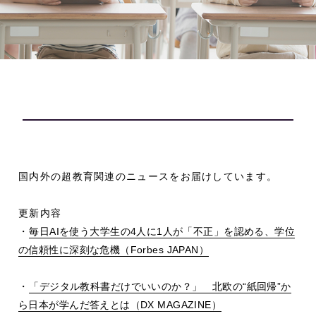
国内外の超教育関連のニュースをお届けしています。
更新内容
・
毎日
AI
を使う大学生の
4
人に
1
人が「不正」を認める、学位
の信頼性に深刻な危機（
Forbes JAPAN
）
・
「デジタル教科書だけでいいのか？」 北欧の
“
紙回帰
”
か
ら日本が学んだ答えとは（
DX MAGAZINE
）