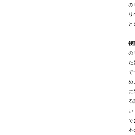
の
り
と
後
の
た
で
め
に
る
い
で
本