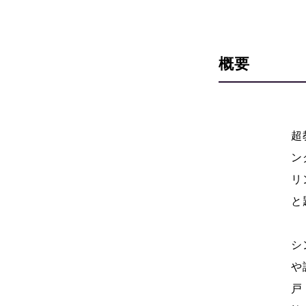
概要
超
ン
リ
と
シ
や
戸