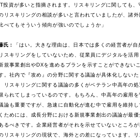
IT
投資が多いと指摘されます。リスキリングに関しても、
のリスキリングの相談が多いと言われていましたが、諸外
比べてもそういう傾向が強いのでしょうか」
藤氏：
「はい。大きな理由は、日本では多くの経営者が自
リスキリングをしていないため、従業員にデジタルを活用
新規事業創出や
DX
を進めるプランを示すことができない
す。社内で『攻め』の分野に関する議論が具体化しないた
、リスキリングに関する議論の多くがベテラン中高年の処
限られてしまっているのです。もちろん、中高年の雇用を
議論も重要ですが、急速に自動化が進む中で雇用を維持し
くためには、成長分野における新規事業創出の議論が最優
あるべきです。企業経営者がそれを示せていないところが
のリスキリングの現状で、海外との差になっています。リ