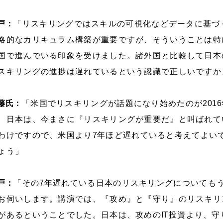
戸：
「リスキリングではスキルの可視化などデータに基づ
略的なカリキュラム構築が重要ですが、そういうことは特
国で進んでいる印象を受けました。諸外国と比較して日本
スキリングの進捗は遅れているという認識で正しいですか
藤氏：
「米国でリスキリングが話題になり始めたのが
2016
、日本は、今まさに『リスキリングが重要だ』と叫ばれて
わけですので、米国より
7
年ほど遅れていると考えてよい
ょう」
戸：
「その
7
年遅れている日本のリスキリングについても
お伺いします。講演では、『攻め』と『守り』のリスキリ
があるということでした。日本は、攻めの
IT
投資より、守