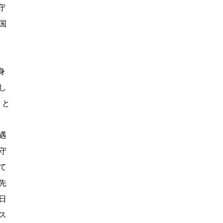
守
国
身
し
こと
遇
守
て
先
日
ス