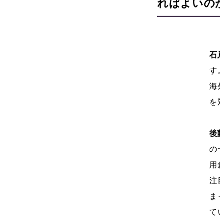
ればよいの
石
す
海
を
後
の
用
注
ま
て