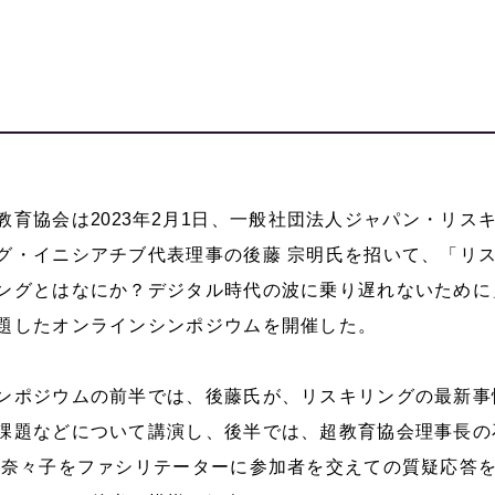
教育協会は
2023
年
2
月
1
日、一般社団法人ジャパン・リス
グ・イニシアチブ代表理事の後藤 宗明氏を招いて、「リ
ングとはなにか？デジタル時代の波に乗り遅れないために
題したオンラインシンポジウムを開催した。
ンポジウムの前半では、後藤氏が、リスキリングの最新事
課題などについて講演し、後半では、超教育協会理事長の
 奈々子をファシリテーターに参加者を交えての質疑応答