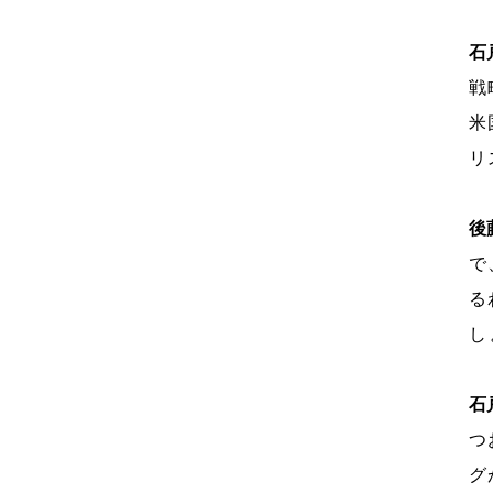
石
戦
米
リ
後
で
る
し
石
つ
グ