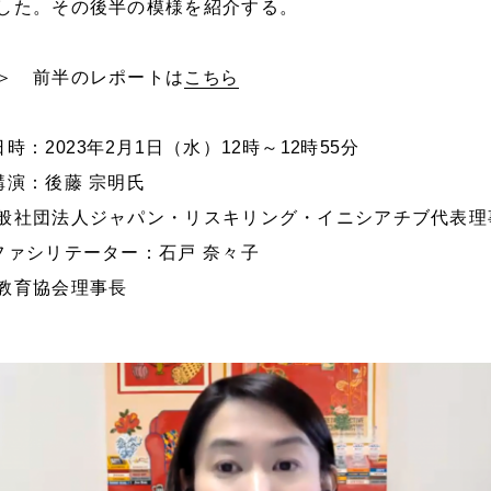
した。その後半の模様を紹介する。
＞ 前半のレポートは
こちら
日時：
2023
年
2
月
1
日（水）
12
時～
12
時
55
分
講演：後藤 宗明氏
般社団法人ジャパン・リスキリング・イニシアチブ代表理
ファシリテーター：石戸 奈々子
教育協会理事長