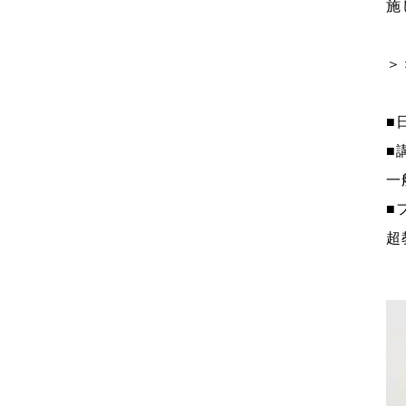
施
＞
■
■
一
■
超