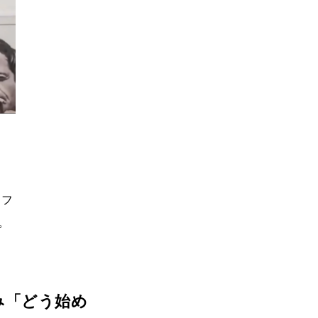
をフ
。
み
「どう始め