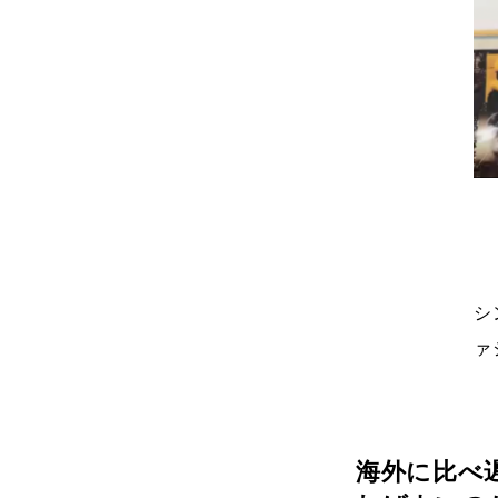
シ
ァ
海外に比べ