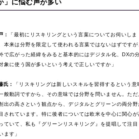
か」に悩む声が多い
戸：
「最初にリスキリングという言葉についてお伺いしま
。本来は分野を限定して使われる言葉ではないはずですが
外で広がった経緯をみると基本的にはデジタル化、
DX
の
対象に使う国が多いという考えで正しいですか」
藤氏：
「リスキリングは新しいスキルを習得するという意
一般動詞ですから、その意味では分野を問いません。ただ
創出の高さという観点から、デジタルとグリーンの両分野
目されています。特に後者については欧米を中心に関心が
っていて、私も『グリーンリスキリング』を提唱して注目
います」