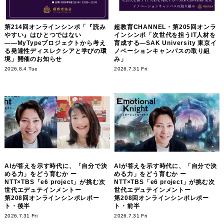
第214回オンラインシンポ「『読み
超教育CHANNEL・第205回オンラ
やすい』はひとつではない
インシンポ「次世代を担うIT人材を
――MyTypeプロジェクトから考え
育成する―SAK University 東京イ
る発達性ディスレクシアと学びの環
ノベーションキャンパスの取り組
境」開催のお知らせ
み」
2026.8.4 Tue
2026.7.31 Fri
AIが答えを示す時代に、「自分で決
AIが答えを示す時代に、「自分で決
める力」をどう育むか ー
める力」をどう育むか ー
NTT×TBS「e6 project」が挑む次
NTT×TBS「e6 project」が挑む次
世代エデュテインメントー
世代エデュテインメントー
第208回オンラインシンポレポー
第208回オンラインシンポレポー
ト・後半
ト・前半
2026.7.31 Fri
2026.7.31 Fri