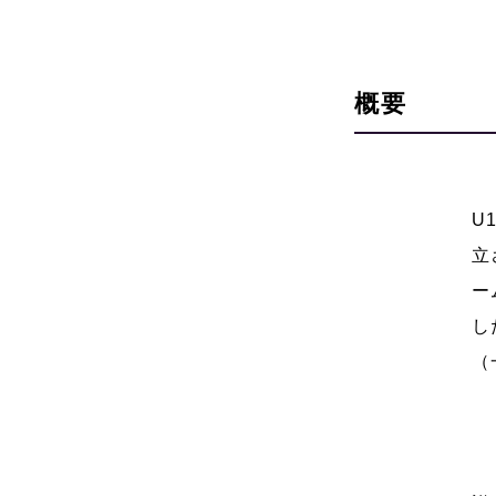
概要
U
立
ー
し
（