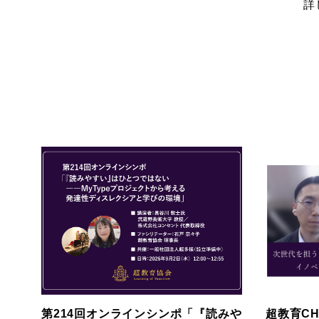
詳
第214回オンラインシンポ「『読みや
超教育CH