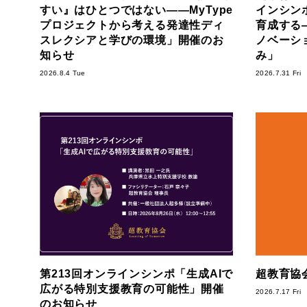
すい』はひとつではない――MyType
インシン
プロジェクトから考える発達性ディ
育成する―S
スレクシアと学びの環境」開催のお
ノベーシ
知らせ
み」
2026.8.4 Tue
2026.7.31 Fri
第213回オンラインシンポ「生成AIで
超教育協会
広がる特別支援教育の可能性」開催
2026.7.17 Fri
のお知らせ