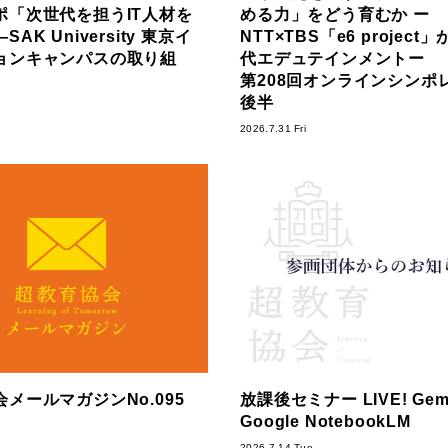
ポ「次世代を担うIT人材を
める力」をどう育むか ー
AK University 東京イ
NTT×TBS「e6 projec
ョンキャンパスの取り組
代エデュテインメントー
第208回オンラインシンポ
後半
2026.7.31 Fri
メールマガジンNo.095
放課後セミナー LIVE! Gemi
Google NotebookLM
2026.7.14 Tue