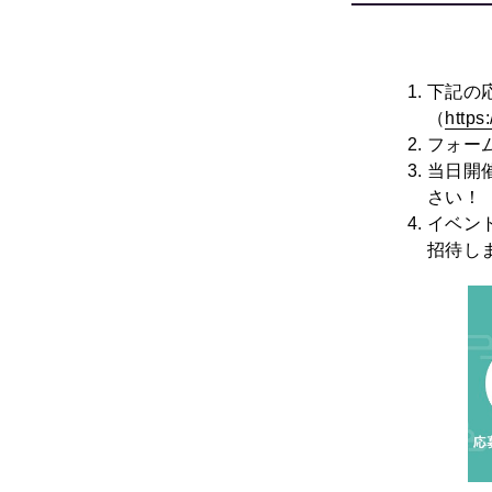
下記の
（
http
フォー
当日開
さい！
イベン
招待し