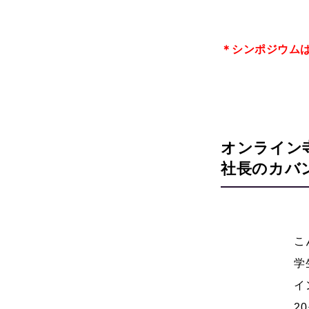
＊シンポジウム
オンライン寺
社長のカバ
こ
学
イ
2