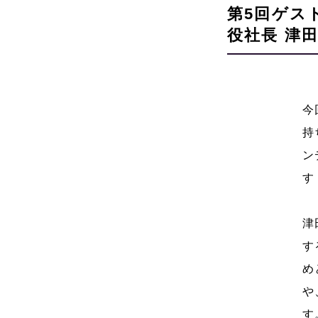
第5回ゲス
役社長 津
今
持
ン
す
津
す
め
や
す