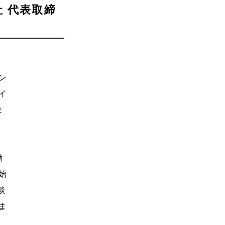
 代表取締
ン
イ
ま
動
始
談
ま