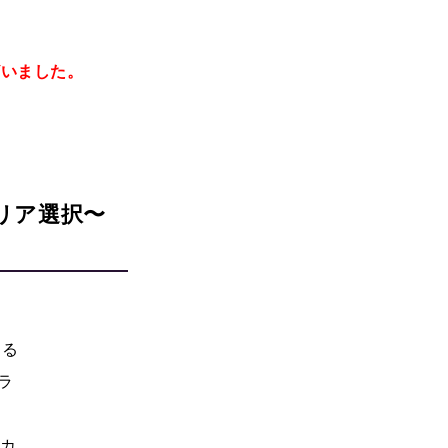
ざいました。
リア選択〜
ある
ラ
、カ