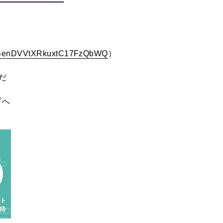
WN_BenDVVtXRkuxtC17FzQbWQ
）
だ
プへ