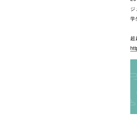
ジ
学
超
htt