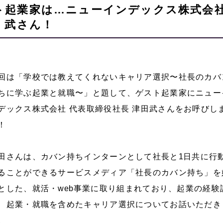
ト起業家は…ニューインデックス株式会社
田 武さん！
回は「学校では教えてくれないキャリア選択〜社長のカバ
ちに学ぶ起業と就職〜」と題して、ゲスト起業家にニュー
デックス株式会社 代表取締役社長 津田武さんをお呼びし
！
田さんは、カバン持ちインターンとして社長と
1
日共に行
ることができるサービスメディア「社長のカバン持ち」を
とした、就活・
web
事業に取り組まれており、起業の経験
、起業・就職を含めたキャリア選択についてお話いただき
。