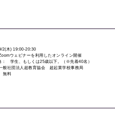
/2(
木
) 19:00-20:30
Zoom
ウェビナーを利用したオンライン開催
格： 学生、もしくは
25
歳以下。（※先着
40
名）
一般社団法人超教育協会 超起業学校事務局
：
無料