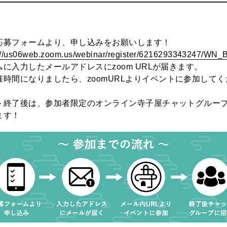
応募フォームより、申し込みをお願いします！
s://us06web.zoom.us/webinar/register/6216293343247/
ムに入力したメールアドレスに
zoom URL
が届きます。
催時間になりましたら、
zoomURL
よりイベントに参加してく
ト終了後は、参加者限定のオンライン寺子屋チャットグルー
ます！