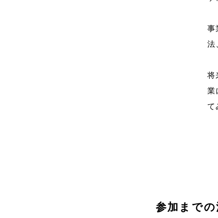
事
法
将
業
て
参加までの