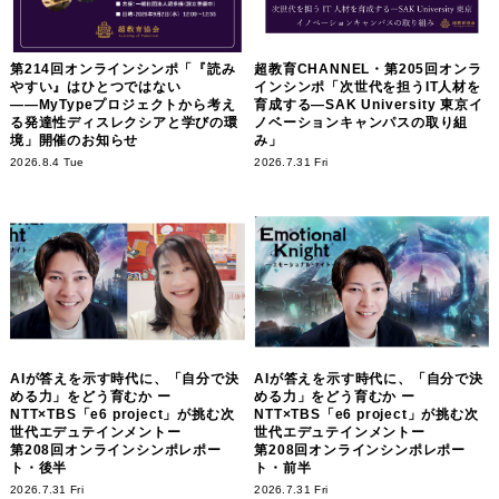
第214回オンラインシンポ「『読み
超教育CHANNEL・第205回オンラ
やすい』はひとつではない
インシンポ「次世代を担うIT人材を
――MyTypeプロジェクトから考え
育成する―SAK University 東京イ
る発達性ディスレクシアと学びの環
ノベーションキャンパスの取り組
境」開催のお知らせ
み」
2026.8.4 Tue
2026.7.31 Fri
AIが答えを示す時代に、「自分で決
AIが答えを示す時代に、「自分で決
める力」をどう育むか ー
める力」をどう育むか ー
NTT×TBS「e6 project」が挑む次
NTT×TBS「e6 project」が挑む次
世代エデュテインメントー
世代エデュテインメントー
第208回オンラインシンポレポー
第208回オンラインシンポレポー
ト・後半
ト・前半
2026.7.31 Fri
2026.7.31 Fri