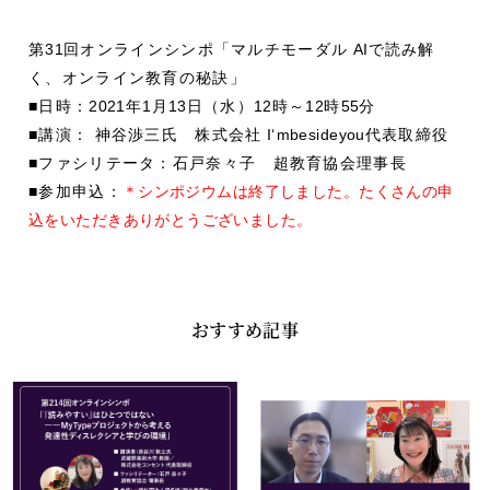
第
31
回オンラインシンポ「マルチモーダル
AI
で読み解
く、オンライン教育の秘訣」
■日時：
2021
年
1
月
13
日（水）
12
時～
12
時
55
分
■講演： 神谷渉三氏 株式会社
I
‘
mbesideyou
代表取締役
■ファシリテータ：石戸奈々子 超教育協会理事長
■参加申込：
＊シンポジウムは終了しました。たくさんの申
込をいただきありがとうございました。
おすすめ記事