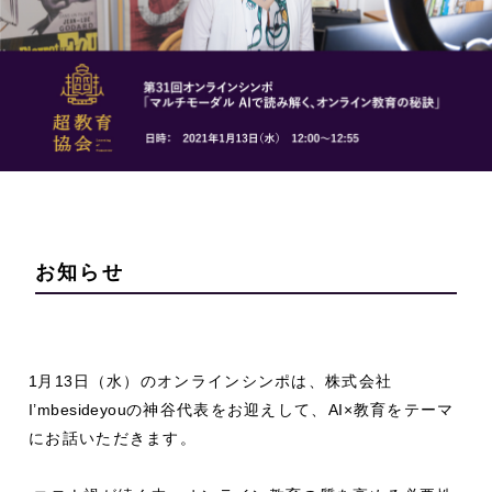
お知らせ
1
月
13
日（水）のオンラインシンポは、株式会社
I’mbesideyou
の神谷代表をお迎えして、
AI
×教育をテーマ
にお話いただきます。