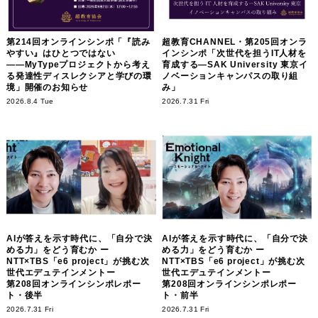
第214回オンラインシンポ「『読み
超教育CHANNEL・第205回オンラ
やすい』はひとつではない
インシンポ「次世代を担うIT人材を
――MyTypeプロジェクトから考え
育成する―SAK University 東京イ
る発達性ディスレクシアと学びの環
ノベーションキャンパスの取り組
境」開催のお知らせ
み」
2026.8.4 Tue
2026.7.31 Fri
AIが答えを示す時代に、「自分で決
AIが答えを示す時代に、「自分で決
める力」をどう育むか ー
める力」をどう育むか ー
NTT×TBS「e6 project」が挑む次
NTT×TBS「e6 project」が挑む次
世代エデュテインメントー
世代エデュテインメントー
第208回オンラインシンポレポー
第208回オンラインシンポレポー
ト・後半
ト・前半
2026.7.31 Fri
2026.7.31 Fri