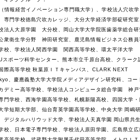
U（情報経営イノベーション専門職大学）、学校法人穴吹学
 専門学校徳島穴吹カレッジ、大分大学経済学部碇研究室
校法人大原学園 大分校、岡山大学大学院医歯薬学総合研
公衆衛生学分野 神田研究室、鹿児島情報ビジネス公務員
学校、学校法人関西学園 関西高等学校、環太平洋大学
PUスポーツ科学センター、熊本市立千原台高校、クラーク
国際高等学校 秋葉原ＩＴキャンパス、CLARK NEXT
okyo、慶應義塾大学大学院メディアデザイン研究科、コー
カデミー高等学校、学校法人コンピュータ総合学園 神戸
専門学校、西海学園高等学校、札幌新陽高校、四国大学・
大学短期大学部、仙台育英学園高等学校、中央大学 岡嶋
、デジタルハリウッド大学、学校法人天真学園 岡山県共
学校、日本電子専門学校、学校法人原田学園、広島県立広
業高等学校、武蔵野大学附属千代田高等学院、メトロＩＴ