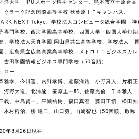
平洋大学 IPUスポーツ科学センター、熊本市立千原台高
、クラーク記念国際高等学校 秋葉原ＩＴキャンパス、
LARK NEXT Tokyo、学校法人コンピュータ総合学園 神
子専門学校、西海学園高等学校、四国大学・四国大学短期
部、学校法人天真学園 岡山県共生高等学校、学校法人 
園、広島県立広島商業高等学校、メトロＩＴビジネスカレ
、吉田学園情報ビジネス専門学校（50音順）
ェロー：
草雅幸、今川遥、内野孝博、遠藤洋路、小野真人、片桐正
、河野大造、北浦諭、笹原圭一郎、佐藤光倫、千本雅人、
正義、中島賢一、平瀬祐樹、福田真澄、藤田正悟、松田知
、本村哲治、柳 建二、山口勇、山崎智也（50音順、敬称
）
020年8月26日現在