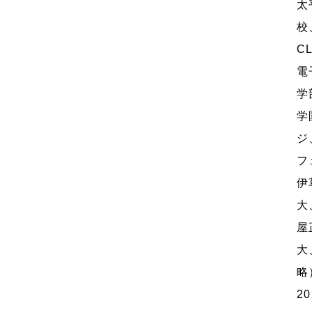
太
校
C
電
学
学
ジ
フ
伊
大
屋
大
略
2