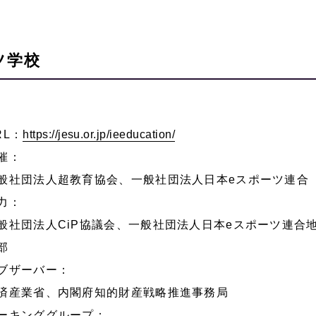
ツ学校
RL：
https://jesu.or.jp/ieeducation/
催：
般社団法人超教育協会、一般社団法人日本eスポーツ連合
力：
般社団法人CiP協議会、一般社団法人日本eスポーツ連合
部
ブザーバー：
済産業省、内閣府知的財産戦略推進事務局
ーキンググループ：