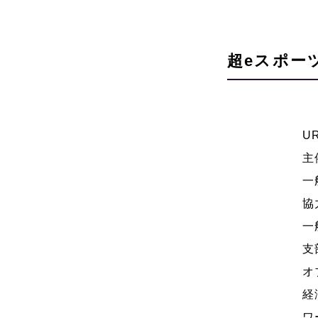
超eスポー
U
主
一
協
一
支
オ
経
ワ