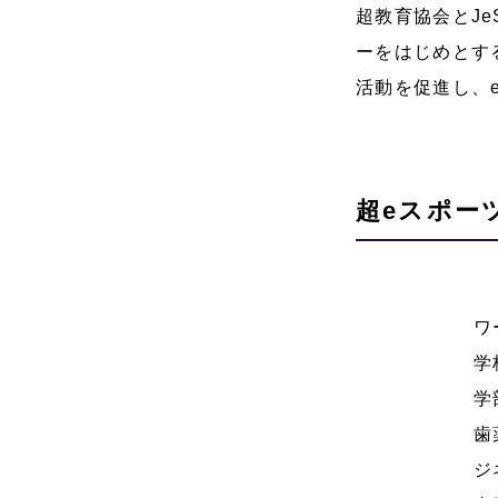
超教育協会とJ
ーをはじめとす
活動を促進し、
超eスポー
ワ
学
学
歯
ジ