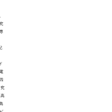
、
究
専
記
ド
電
四
研究
生高
島
ビ