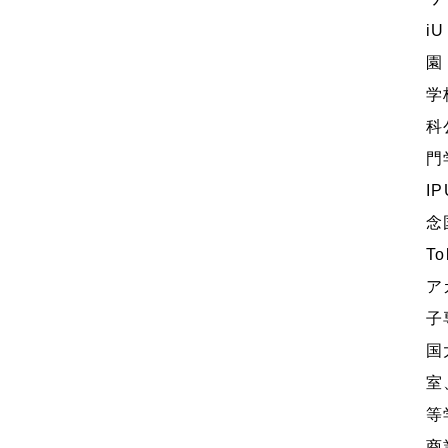
i
園
学
科
門
I
念
T
ア
子
国
室
等
商