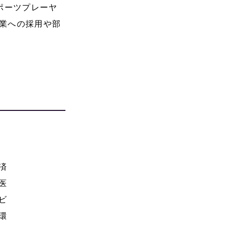
ポーツプレーヤ
授業への採用や部
済
医
ビ
環