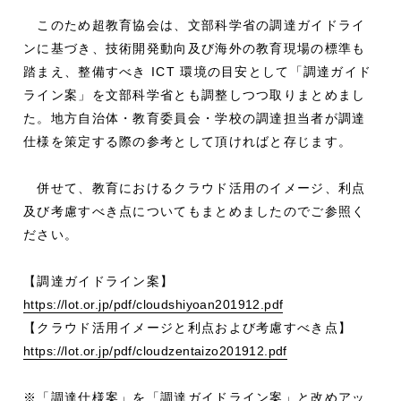
このため超教育協会は、文部科学省の調達ガイドライ
ンに基づき、技術開発動向及び海外の教育現場の標準も
踏まえ、整備すべき ICT 環境の目安として「調達ガイド
ライン案」を文部科学省とも調整しつつ取りまとめまし
た。地方自治体・教育委員会・学校の調達担当者が調達
仕様を策定する際の参考として頂ければと存じます。
併せて、教育におけるクラウド活用のイメージ、利点
及び考慮すべき点についてもまとめましたのでご参照く
ださい。
【調達ガイドライン案】
https://lot.or.jp/pdf/cloudshiyoan201912.pdf
【クラウド活用イメージと利点および考慮すべき点】
https://lot.or.jp/pdf/cloudzentaizo201912.pdf
※「調達仕様案」を「調達ガイドライン案」と改めアッ