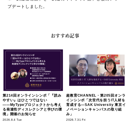
プデートしました。
おすすめ記事
第214回オンラインシンポ「『読み
超教育CHANNEL・第205回オンラ
やすい』はひとつではない
インシンポ「次世代を担うIT人材を
――MyTypeプロジェクトから考え
育成する―SAK University 東京イ
る発達性ディスレクシアと学びの環
ノベーションキャンパスの取り組
境」開催のお知らせ
み」
2026.8.4 Tue
2026.7.31 Fri