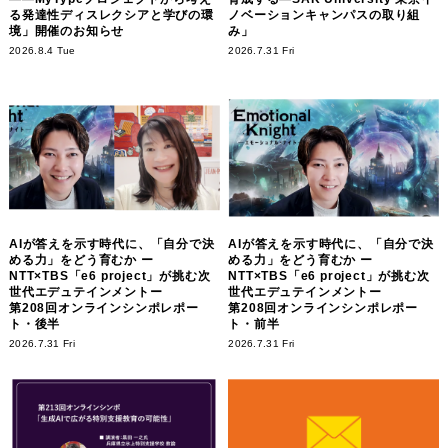
る発達性ディスレクシアと学びの環
ノベーションキャンパスの取り組
境」開催のお知らせ
み」
2026.8.4 Tue
2026.7.31 Fri
AIが答えを示す時代に、「自分で決
AIが答えを示す時代に、「自分で決
める力」をどう育むか ー
める力」をどう育むか ー
NTT×TBS「e6 project」が挑む次
NTT×TBS「e6 project」が挑む次
世代エデュテインメントー
世代エデュテインメントー
第208回オンラインシンポレポー
第208回オンラインシンポレポー
ト・後半
ト・前半
2026.7.31 Fri
2026.7.31 Fri