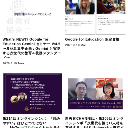
What’s NEW!? Google for
Google for Education 認定資格
Education Gemini セミナー Vol.5
2026.8.10 Mon
〜夏休み集中企画：Gemini と実現
する次世代の教育＆校務スタンダー
ド〜
2026.8.10 Mon
第214回オンラインシンポ「『読み
超教育CHANNEL・第205回オンラ
やすい』はひとつではない
インシンポ「次世代を担うIT人材を
――MyTypeプロジェクトから考え
育成する―SAK University 東京イ