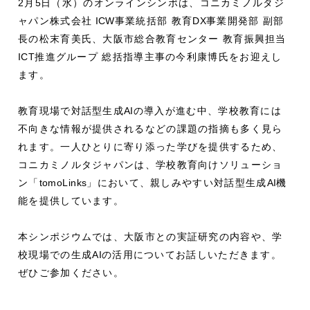
2月
5
日（水）のオンラインシンポは、コニカミノルタジ
ャパン株式会社
ICW
事業統括部 教育
DX
事業開発部 副部
長の松末育美氏、大阪市総合教育センター 教育振興担当
ICT
推進グループ 総括指導主事の今利康博氏をお迎えし
ます。
教育現場で対話型生成
AI
の導入が進む中、学校教育には
不向きな情報が提供されるなどの課題の指摘も多く見ら
れます。一人ひとりに寄り添った学びを提供するため、
コニカミノルタジャパンは、学校教育向けソリューショ
ン「
tomoLinks
」において、親しみやすい対話型生成
AI
機
能を提供しています。
本シンポジウムでは、大阪市との実証研究の内容や、学
校現場での生成
AI
の活用についてお話しいただきます。
ぜひご参加ください。