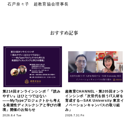
石戸奈々子 超教育協会理事長
おすすめ記事
第214回オンラインシンポ「『読み
超教育CHANNEL・第205回オンラ
やすい』はひとつではない
インシンポ「次世代を担うIT人材を
――MyTypeプロジェクトから考え
育成する―SAK University 東京イ
る発達性ディスレクシアと学びの環
ノベーションキャンパスの取り組
境」開催のお知らせ
み」
2026.8.4 Tue
2026.7.31 Fri