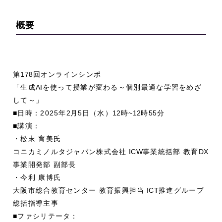
概要
第
178
回オンラインシンポ
「生成
AI
を使って授業が変わる～個別最適な学習をめざ
して～」
■日時：2025年
2
月
5
日（水）
12
時
~12
時
55
分
■講演：
・松末 育美氏
コニカミノルタジャパン株式会社
ICW
事業統括部 教育
DX
事業開発部 副部長
・今利 康博氏
大阪市総合教育センター 教育振興担当
ICT
推進グループ
総括指導主事
■ファシリテータ：