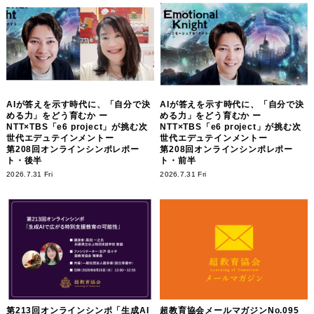
AIが答えを示す時代に、「自分で決
AIが答えを示す時代に、「自分で決
める力」をどう育むか ー
める力」をどう育むか ー
NTT×TBS「e6 project」が挑む次
NTT×TBS「e6 project」が挑む次
世代エデュテインメントー
世代エデュテインメントー
第208回オンラインシンポレポー
第208回オンラインシンポレポー
ト・後半
ト・前半
2026.7.31 Fri
2026.7.31 Fri
第213回オンラインシンポ「生成AI
超教育協会メールマガジンNo.095