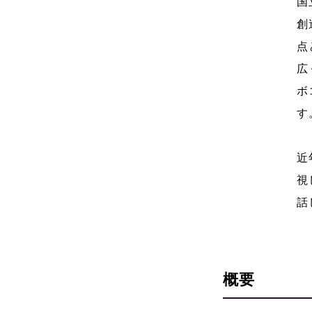
国
創
点
広
ボ
す
近
視
話
概要