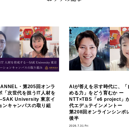
ANNEL・第205回オンラ
AIが答えを示す時代に、「
ポ「次世代を担うIT人材を
める力」をどう育むか ー
AK University 東京イ
NTT×TBS「e6 projec
ョンキャンパスの取り組
代エデュテインメントー
第208回オンラインシンポ
後半
2026.7.31 Fri