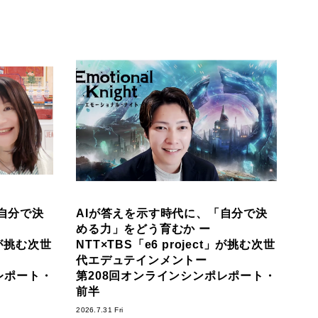
自分で決
AIが答えを示す時代に、「自分で決
める力」をどう育むか ー
t」が挑む次世
NTT×TBS「e6 project」が挑む次世
代エデュテインメントー
レポート・
第208回オンラインシンポレポート・
前半
2026.7.31 Fri