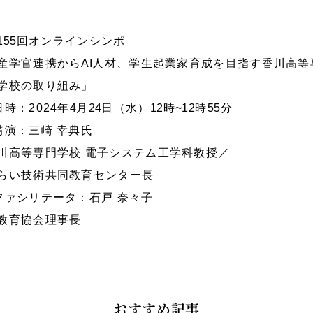
155
回オンラインシンポ
産学官連携から
AI
人材、学生起業家育成を目指す香川高等
学校の取り組み」
日時：2024年
4
月
24
日（水）
12
時
~12
時
55
分
講演：三崎 幸典氏
川高等専門学校 電子システム工学科教授／
らい技術共同教育センター長
ファシリテータ：石戸 奈々子
教育協会理事長
おすすめ記事