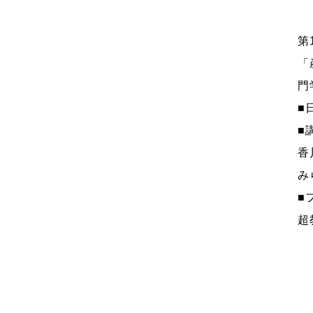
第
「
門
■
■
香
み
■
超