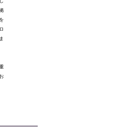
し
拠
を
ロ
ま
重
お