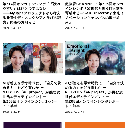
第214回オンラインシンポ「『読み
超教育CHANNEL・第205回オンラ
やすい』はひとつではない
インシンポ「次世代を担うIT人材を
――MyTypeプロジェクトから考え
育成する―SAK University 東京イ
る発達性ディスレクシアと学びの環
ノベーションキャンパスの取り組
境」開催のお知らせ
み」
2026.8.4 Tue
2026.7.31 Fri
AIが答えを示す時代に、「自分で決
AIが答えを示す時代に、「自分で決
める力」をどう育むか ー
める力」をどう育むか ー
NTT×TBS「e6 project」が挑む次
NTT×TBS「e6 project」が挑む次
世代エデュテインメントー
世代エデュテインメントー
第208回オンラインシンポレポー
第208回オンラインシンポレポー
ト・後半
ト・前半
2026.7.31 Fri
2026.7.31 Fri