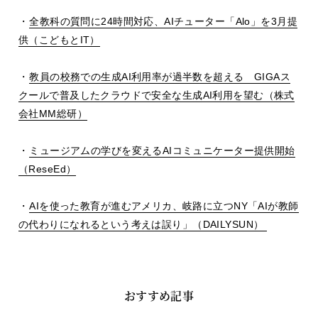
・
全教科の質問に
24
時間対応、
AI
チューター「
Alo
」を
3
月提
供（こどもと
IT
）
・
教員の校務での生成
AI
利用率が過半数を超える
GIGA
ス
クールで普及したクラウドで安全な生成
AI
利用を望む（株式
会社
MM
総研）
・
ミュージアムの学びを変える
AI
コミュニケーター提供開始
（
ReseEd
）
・
AI
を使った教育が進むアメリカ、岐路に立つ
NY
「
AI
が教師
の代わりになれるという考えは誤り」（
DAILYSUN
）
おすすめ記事