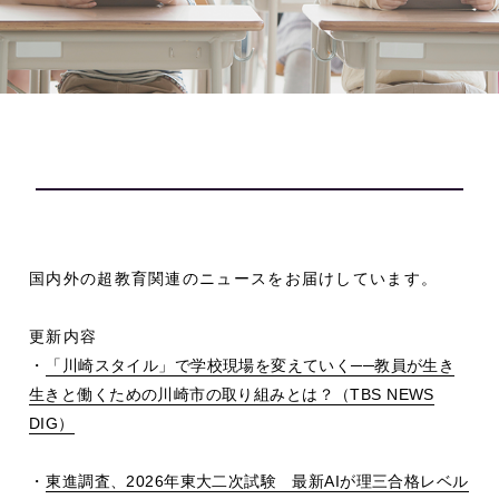
国内外の超教育関連のニュースをお届けしています。
更新内容
・
「川崎スタイル」で学校現場を変えていく
──
教員が生き
生きと働くための川崎市の取り組みとは？（
TBS NEWS
DIG
）
・
東進調査、
2026
年東大二次試験 最新
AI
が理三合格レベル