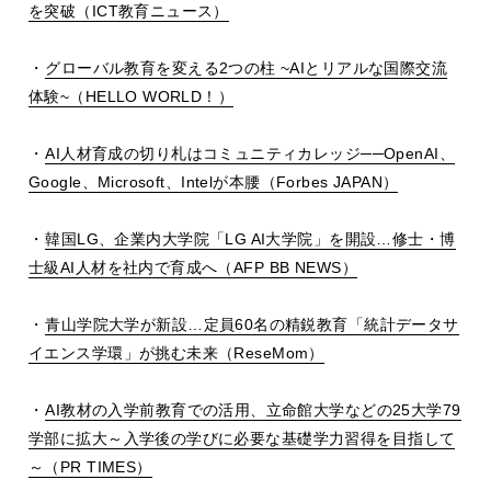
を突破（
ICT
教育ニュース）
・
グローバル教育を変える
2
つの柱
~AI
とリアルな国際交流
体験
~
（
HELLO WORLD
！）
・
AI
人材育成の切り札はコミュニティカレッジ
──OpenAI
、
Google
、
Microsoft
、
Intel
が本腰（
Forbes JAPAN
）
・
韓国
LG
、企業内大学院「
LG AI
大学院」を開設
…
修士・博
士級
AI
人材を社内で育成へ（
AFP BB NEWS
）
・
青山学院大学が新設
…
定員
60
名の精鋭教育「統計データサ
イエンス学環」が挑む未来（
ReseMom
）
・
AI
教材の入学前教育での活用、立命館大学などの
25
大学
79
学部に拡大～入学後の学びに必要な基礎学力習得を目指して
～（
PR TIMES
）