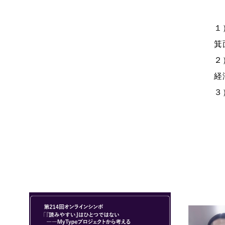
１
箕
２
経
３