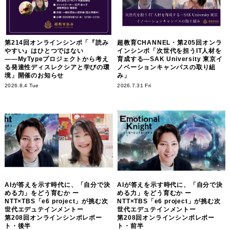
第214回オンラインシンポ「『読み
超教育CHANNEL・第205回オンラ
やすい』はひとつではない
インシンポ「次世代を担うIT人材を
――MyTypeプロジェクトから考え
育成する―SAK University 東京イ
る発達性ディスレクシアと学びの環
ノベーションキャンパスの取り組
境」開催のお知らせ
み」
2026.8.4 Tue
2026.7.31 Fri
AIが答えを示す時代に、「自分で決
AIが答えを示す時代に、「自分で決
める力」をどう育むか ー
める力」をどう育むか ー
NTT×TBS「e6 project」が挑む次
NTT×TBS「e6 project」が挑む次
世代エデュテインメントー
世代エデュテインメントー
第208回オンラインシンポレポー
第208回オンラインシンポレポー
ト・後半
ト・前半