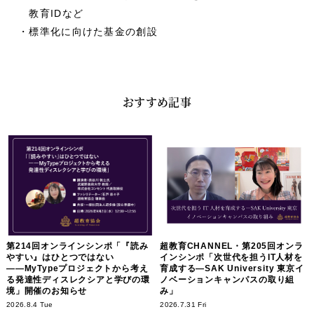
教育IDなど
・標準化に向けた基金の創設
おすすめ記事
第214回オンラインシンポ「『読み
超教育CHANNEL・第205回オンラ
やすい』はひとつではない
インシンポ「次世代を担うIT人材を
――MyTypeプロジェクトから考え
育成する―SAK University 東京イ
る発達性ディスレクシアと学びの環
ノベーションキャンパスの取り組
境」開催のお知らせ
み」
2026.8.4 Tue
2026.7.31 Fri