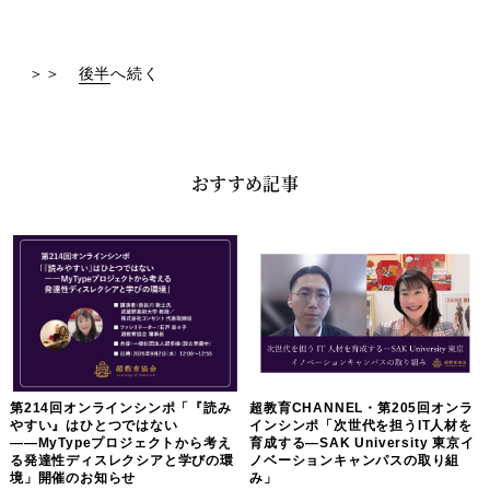
＞＞
後半
へ続く
おすすめ記事
第214回オンラインシンポ「『読み
超教育CHANNEL・第205回オンラ
やすい』はひとつではない
インシンポ「次世代を担うIT人材を
――MyTypeプロジェクトから考え
育成する―SAK University 東京イ
る発達性ディスレクシアと学びの環
ノベーションキャンパスの取り組
境」開催のお知らせ
み」