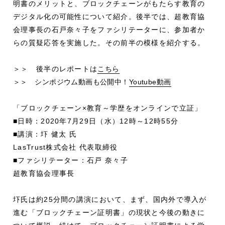
明書のメリットと、ブロックチェーンがもたらす教育の
デジタル化の可能性について紹介。後半では、超教育協
会理事長の石戸奈々子をファシリテーターに、参加者か
らの質疑応答を実施した。その前半の模様を紹介する。
＞＞ 後半のレポートは
こちら
＞＞ シンポジウム動画も公開中！
Youtube動画
「ブロックチェーン×教育～学歴をオンラインで立証」
■日時：2020年7月29日（水）12時～12時55分
■講演：圷 健太 氏
LasTrust株式会社 代表取締役
■ファシリテーター：石戸 奈々子
超教育協会理事長
圷氏は約25分間の講演において、まず、国内外で導入が
進む「ブロックチェーン証明書」の現状と今後の動きに