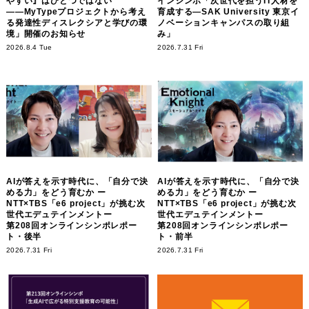
やすい』はひとつではない
インシンポ「次世代を担うIT人材を
――MyTypeプロジェクトから考え
育成する―SAK University 東京イ
る発達性ディスレクシアと学びの環
ノベーションキャンパスの取り組
境」開催のお知らせ
み」
2026.8.4 Tue
2026.7.31 Fri
AIが答えを示す時代に、「自分で決
AIが答えを示す時代に、「自分で決
める力」をどう育むか ー
める力」をどう育むか ー
NTT×TBS「e6 project」が挑む次
NTT×TBS「e6 project」が挑む次
世代エデュテインメントー
世代エデュテインメントー
第208回オンラインシンポレポー
第208回オンラインシンポレポー
ト・後半
ト・前半
2026.7.31 Fri
2026.7.31 Fri