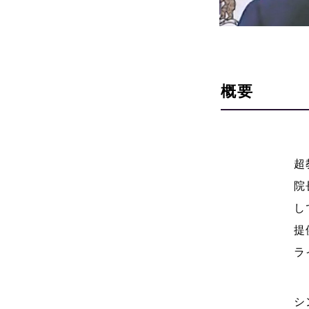
概要
超
院
し
提
ラ
シ