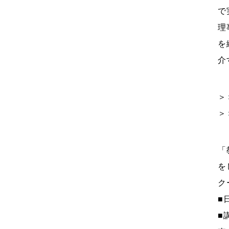
で
理
を
介
＞
＞
「
を
ク
■
■