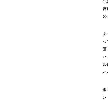
私
営
の
ま
っ
画
ハ
ル
ハ
東
ン