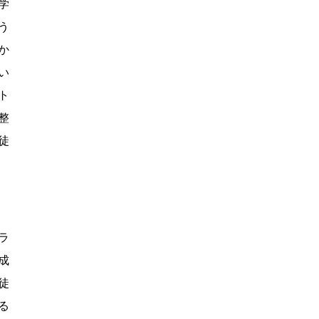
学
う
か
い
ント
整
徒
ラ
成
徒
る