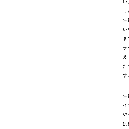
い
し
生
い
ま
ラ
え
た
す
生
イ
や
は