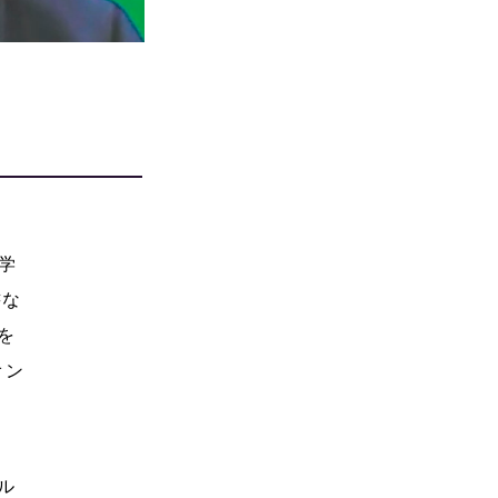
 学
書な
を
オン
ル