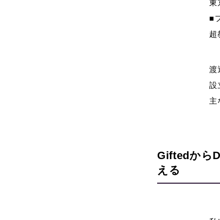
東
■
超
渡
設
主
Gifted
える