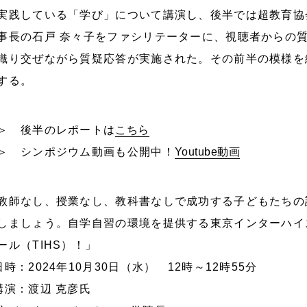
実践している「学び」について講演し、後半では超教育協
事長の石戸 奈々子をファシリテーターに、視聴者からの
織り交ぜながら質疑応答が実施された。その前半の模様を
する。
＞ 後半のレポートは
こちら
＞ シンポジウム動画も公開中！
Youtube動画
教師なし、授業なし、教科書なしで成功する子どもたちの
しましょう。自学自習の環境を提供する東京インターハイ
ール（TIHS）！」
日時：2024年10月30日（水） 12時～12時55分
講演：渡辺 克彦氏