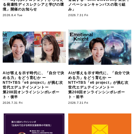
る発達性ディスレクシアと学びの環
ノベーションキャンパスの取り組
境」開催のお知らせ
み」
2026.8.4 Tue
2026.7.31 Fri
AIが答えを示す時代に、「自分で決
AIが答えを示す時代に、「自分で決
める力」をどう育むか ー
める力」をどう育むか ー
NTT×TBS「e6 project」が挑む次
NTT×TBS「e6 project」が挑む次
世代エデュテインメントー
世代エデュテインメントー
第208回オンラインシンポレポー
第208回オンラインシンポレポー
ト・後半
ト・前半
2026.7.31 Fri
2026.7.31 Fri