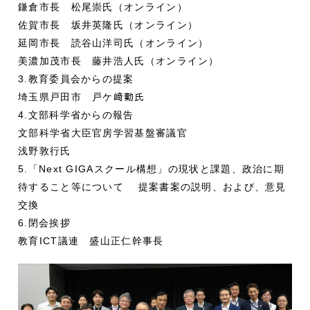
鎌倉市長 松尾崇氏（オンライン）
佐賀市長 坂井英隆氏（オンライン）
延岡市長 読谷山洋司氏（オンライン）
美濃加茂市長 藤井浩人氏（オンライン）
3.教育委員会からの提案
埼玉県戸田市 戸ケ﨑勤氏
4.文部科学省からの報告
文部科学省大臣官房学習基盤審議官
浅野敦行氏
5.「Next GIGAスクール構想」の現状と課題、政治に期
待すること等について 提案書案の説明、および、意見
交換
6.閉会挨拶
教育ICT議連 盛山正仁幹事長