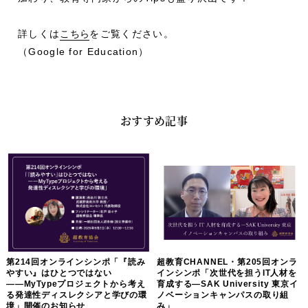
詳しくは
こちら
をご覧ください。
（Google for Education）
おすすめ記事
第214回オンラインシンポ「『読み
超教育CHANNEL・第205回オンラ
やすい』はひとつではない
インシンポ「次世代を担うIT人材を
――MyTypeプロジェクトから考え
育成する―SAK University 東京イ
る発達性ディスレクシアと学びの環
ノベーションキャンパスの取り組
境」開催のお知らせ
み」