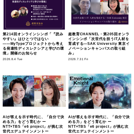
第214回オンラインシンポ「『読み
超教育CHANNEL・第205回オンラ
やすい』はひとつではない
インシンポ「次世代を担うIT人材を
――MyTypeプロジェクトから考え
育成する―SAK University 東京イ
る発達性ディスレクシアと学びの環
ノベーションキャンパスの取り組
境」開催のお知らせ
み」
2026.8.4 Tue
2026.7.31 Fri
AIが答えを示す時代に、「自分で決
AIが答えを示す時代に、「自分で決
める力」をどう育むか ー
める力」をどう育むか ー
NTT×TBS「e6 project」が挑む次
NTT×TBS「e6 project」が挑む次
世代エデュテインメントー
世代エデュテインメントー