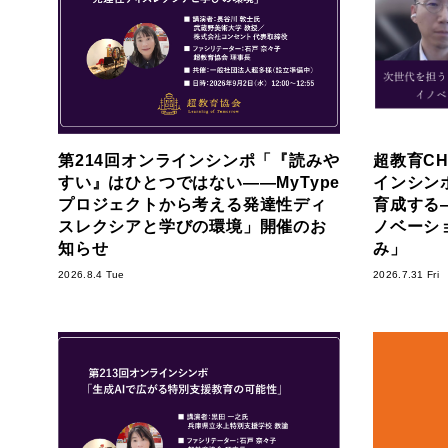
第214回オンラインシンポ「『読みや
超教育CH
すい』はひとつではない――MyType
インシン
プロジェクトから考える発達性ディ
育成する―S
スレクシアと学びの環境」開催のお
ノベーシ
知らせ
み」
2026.8.4 Tue
2026.7.31 Fri