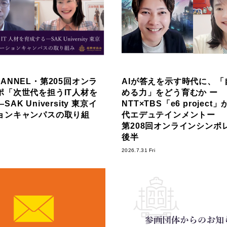
ANNEL・第205回オンラ
AIが答えを示す時代に、「
ポ「次世代を担うIT人材を
める力」をどう育むか ー
AK University 東京イ
NTT×TBS「e6 projec
ョンキャンパスの取り組
代エデュテインメントー
第208回オンラインシンポ
後半
2026.7.31 Fri