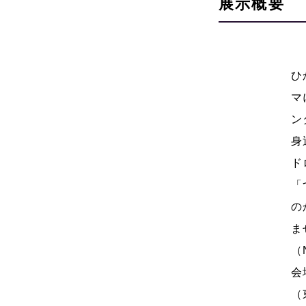
展示概要
ひ
マ
ン
身
ド
「
の
ま
（
会
（