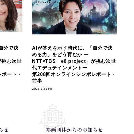
自分で決
AIが答えを示す時代に、「自分で決
める力」をどう育むか ー
t」が挑む次世
NTT×TBS「e6 project」が挑む次世
代エデュテインメントー
レポート・
第208回オンラインシンポレポート・
前半
2026.7.31 Fri