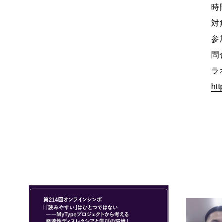
時
対
参
問
ラ
ht