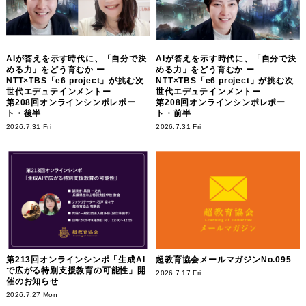
AIが答えを示す時代に、「自分で決
AIが答えを示す時代に、「自分で決
める力」をどう育むか ー
める力」をどう育むか ー
NTT×TBS「e6 project」が挑む次
NTT×TBS「e6 project」が挑む次
世代エデュテインメントー
世代エデュテインメントー
第208回オンラインシンポレポー
第208回オンラインシンポレポー
ト・後半
ト・前半
2026.7.31 Fri
2026.7.31 Fri
第213回オンラインシンポ「生成AI
超教育協会メールマガジンNo.095
で広がる特別支援教育の可能性」開
2026.7.17 Fri
催のお知らせ
2026.7.27 Mon