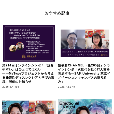
おすすめ記事
第214回オンラインシンポ「『読み
超教育CHANNEL・第205回オンラ
やすい』はひとつではない
インシンポ「次世代を担うIT人材を
――MyTypeプロジェクトから考え
育成する―SAK University 東京イ
る発達性ディスレクシアと学びの環
ノベーションキャンパスの取り組
境」開催のお知らせ
み」
2026.8.4 Tue
2026.7.31 Fri