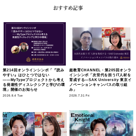
おすすめ記事
第214回オンラインシンポ「『読み
超教育CHANNEL・第205回オンラ
やすい』はひとつではない
インシンポ「次世代を担うIT人材を
――MyTypeプロジェクトから考え
育成する―SAK University 東京イ
る発達性ディスレクシアと学びの環
ノベーションキャンパスの取り組
境」開催のお知らせ
み」
2026.8.4 Tue
2026.7.31 Fri