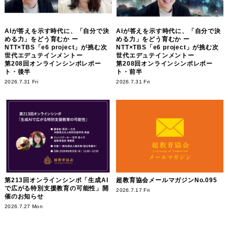
AIが答えを示す時代に、「自分で決
AIが答えを示す時代に、「自分で決
める力」をどう育むか ー
める力」をどう育むか ー
NTT×TBS「e6 project」が挑む次
NTT×TBS「e6 project」が挑む次
世代エデュテインメントー
世代エデュテインメントー
第208回オンラインシンポレポー
第208回オンラインシンポレポー
ト・後半
ト・前半
2026.7.31 Fri
2026.7.31 Fri
第213回オンラインシンポ「生成AI
超教育協会メールマガジンNo.095
で広がる特別支援教育の可能性」開
2026.7.17 Fri
催のお知らせ
2026.7.27 Mon