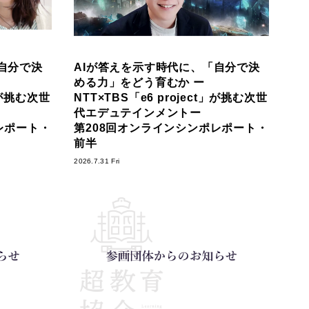
自分で決
AIが答えを示す時代に、「自分で決
める力」をどう育むか ー
t」が挑む次世
NTT×TBS「e6 project」が挑む次世
代エデュテインメントー
レポート・
第208回オンラインシンポレポート・
前半
2026.7.31 Fri