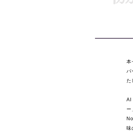
本
パ
た
A
ー
N
味