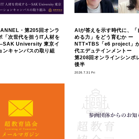
ANNEL・第205回オンラ
AIが答えを示す時代に、「
ポ「次世代を担うIT人材を
める力」をどう育むか ー
AK University 東京イ
NTT×TBS「e6 projec
ョンキャンパスの取り組
代エデュテインメントー
第208回オンラインシンポ
後半
2026.7.31 Fri