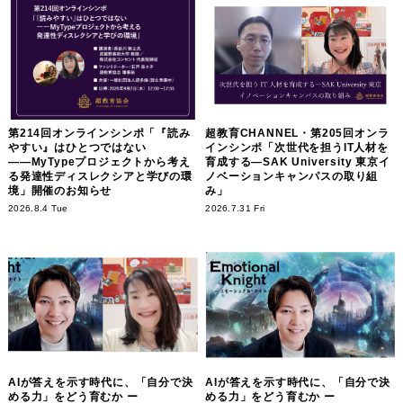
第214回オンラインシンポ「『読み
超教育CHANNEL・第205回オンラ
やすい』はひとつではない
インシンポ「次世代を担うIT人材を
――MyTypeプロジェクトから考え
育成する―SAK University 東京イ
る発達性ディスレクシアと学びの環
ノベーションキャンパスの取り組
境」開催のお知らせ
み」
2026.8.4 Tue
2026.7.31 Fri
AIが答えを示す時代に、「自分で決
AIが答えを示す時代に、「自分で決
める力」をどう育むか ー
める力」をどう育むか ー