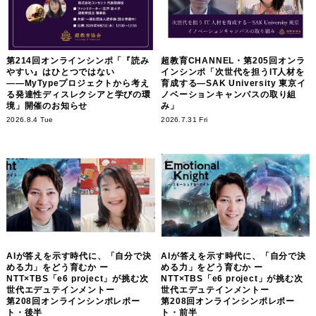
第214回オンラインシンポ「『読み
超教育CHANNEL・第205回オンラ
やすい』はひとつではない
インシンポ「次世代を担うIT人材を
――MyTypeプロジェクトから考え
育成する―SAK University 東京イ
る発達性ディスレクシアと学びの環
ノベーションキャンパスの取り組
境」開催のお知らせ
み」
2026.8.4 Tue
2026.7.31 Fri
AIが答えを示す時代に、「自分で決
AIが答えを示す時代に、「自分で決
める力」をどう育むか ー
める力」をどう育むか ー
NTT×TBS「e6 project」が挑む次
NTT×TBS「e6 project」が挑む次
世代エデュテインメントー
世代エデュテインメントー
第208回オンラインシンポレポー
第208回オンラインシンポレポー
ト・後半
ト・前半