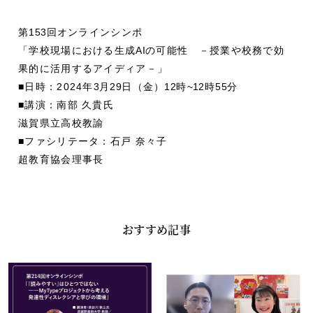
第
153
回オンラインシンポ
「学校現場における生成
AI
の可能性 －授業や校務で効
果的に活用するアイディア－」
■日時：2024年
3
月
29
日（金）
12
時
~12
時
55
分
■講演：南部 久貴氏
滋賀県立高校教諭
■ファシリテータ：石戸 奈々子
超教育協会理事長
おすすめ記事