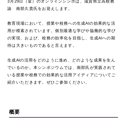
3月
29
日（金）のオンラインシンポは、滋賀県立高校教
諭 南部久貴氏をお迎えします。
教育現場において、授業や校務への生成
AI
の効果的な活
用が模索されています。個別最適な学びや協働的な学び
の実現、および、校務の効率化を目指し、生成
AI
への期
待は大きいものであると言えます。
生成
AI
の活用をどのように進め、どのような成果を生ん
でいるのか。本シンポジウムでは、南部氏が実践されて
いる授業や校務での効果的な活用アイディアについてご
紹介いただきます。ぜひご参加ください。
概要