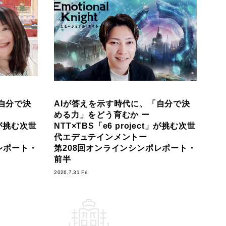
自分で決
AIが答えを示す時代に、「自分で決
める力」をどう育むか ー
t」が挑む次世
NTT×TBS「e6 project」が挑む次世
代エデュテインメントー
レポート・
第208回オンラインシンポレポート・
前半
2026.7.31 Fri