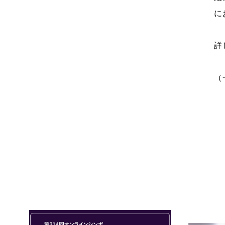
に
詳
（