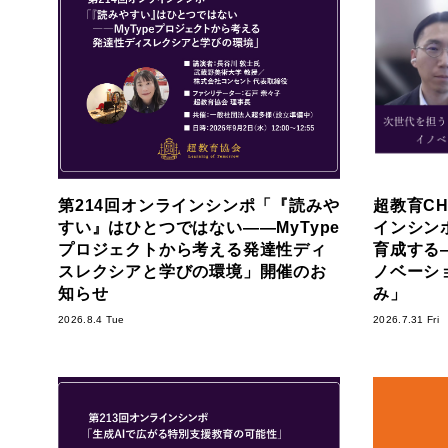
第214回オンラインシンポ「『読みや
超教育CH
すい』はひとつではない――MyType
インシン
プロジェクトから考える発達性ディ
育成する―S
スレクシアと学びの環境」開催のお
ノベーシ
知らせ
み」
2026.8.4 Tue
2026.7.31 Fri