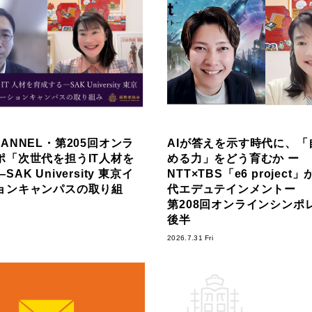
ANNEL・第205回オンラ
AIが答えを示す時代に、「
ポ「次世代を担うIT人材を
める力」をどう育むか ー
AK University 東京イ
NTT×TBS「e6 projec
ョンキャンパスの取り組
代エデュテインメントー
第208回オンラインシンポ
後半
2026.7.31 Fri