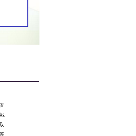
省
タ戦
取
等