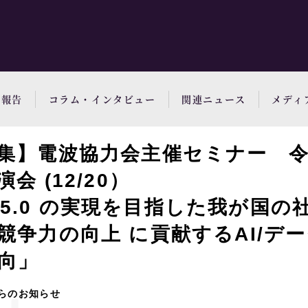
動報告
コラム・インタビュー
関連ニュース
メディ
集】電波協力会主催セミナー 
会 (12/20）
ty 5.0 の実現を目指した我が国
競争力の向上 に貢献するAI/デ
動向」
らのお知らせ