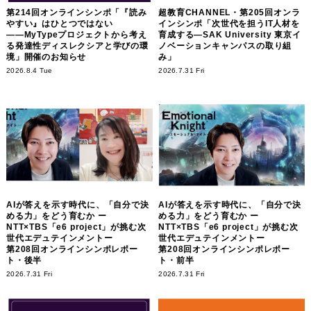
第214回オンラインシンポ「『読み
超教育CHANNEL・第205回オンラ
やすい』はひとつではない
インシンポ「次世代を担うIT人材を
――MyTypeプロジェクトから考え
育成する―SAK University 東京イ
る発達性ディスレクシアと学びの環
ノベーションキャンパスの取り組
境」開催のお知らせ
み」
2026.8.4 Tue
2026.7.31 Fri
AIが答えを示す時代に、「自分で決
AIが答えを示す時代に、「自分で決
める力」をどう育むか ー
める力」をどう育むか ー
NTT×TBS「e6 project」が挑む次
NTT×TBS「e6 project」が挑む次
世代エデュテインメントー
世代エデュテインメントー
第208回オンラインシンポレポー
第208回オンラインシンポレポー
ト・後半
ト・前半
2026.7.31 Fri
2026.7.31 Fri