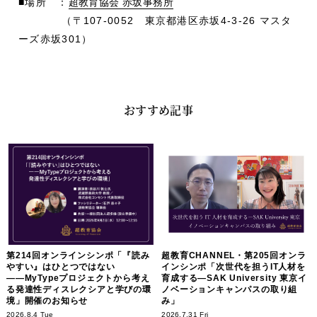
■場所 ：
超教育協会 赤坂事務所
（〒107-0052 東京都港区赤坂4-3-26 マスタ
ーズ赤坂301）
おすすめ記事
第214回オンラインシンポ「『読み
超教育CHANNEL・第205回オンラ
やすい』はひとつではない
インシンポ「次世代を担うIT人材を
――MyTypeプロジェクトから考え
育成する―SAK University 東京イ
る発達性ディスレクシアと学びの環
ノベーションキャンパスの取り組
境」開催のお知らせ
み」
2026.8.4 Tue
2026.7.31 Fri