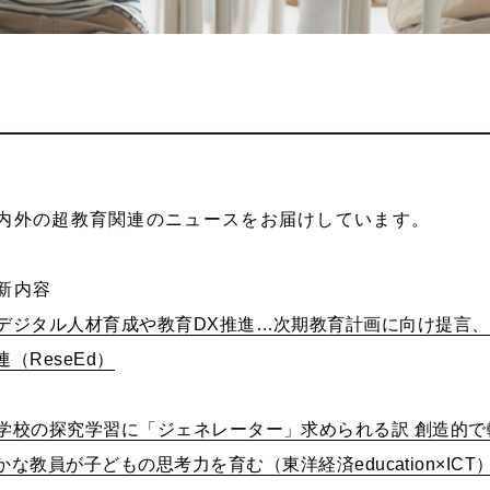
内外の超教育関連のニュースをお届けしています。
新内容
デジタル人材育成や教育
DX
推進
…
次期教育計画に向け提言、
連（
ReseEd
）
学校の探究学習に「ジェネレーター」求められる訳 創造的で
かな教員が子どもの思考力を育む（東洋経済
education×ICT