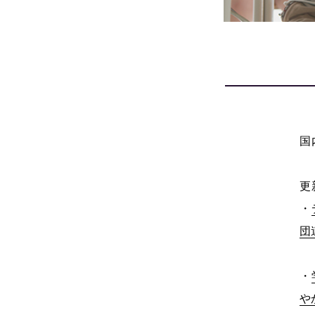
国
更
・
団
・
や