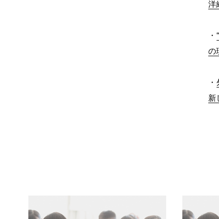
洋
・
の
・
新