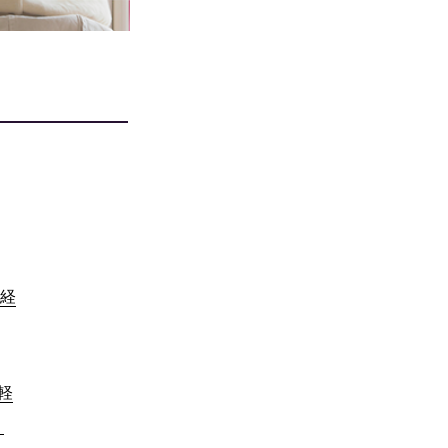
経
軽
）