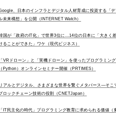
Google
、日本のインフラとデジタル人材育成に投資する「デ
ル未来構想」を公開（
INTERNET Watch
）
韓国が「政府の
IT
化」で世界
3
位に
…14
位の日本に「大きく
けることができた」ワケ（現代ビジネス）
「
VR
ドローン」と「実機ドローン」を使ったプログラミング
（
Python
）オンラインセミナー開催（
PRTIMES
）
リアルとデジタル、さまざまな世界を繋ぐメタバース
—
そこ
ブロックチェーン技術の役割（
CNETJapan
）
「
IT
民主化の時代」プログラミング教育に求められる価値（