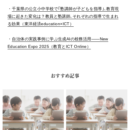
・
千葉県の公立小中学校で｢塾講師が子どもを指導｣､教育現
場に起きた変化は？教員と塾講師､それぞれの指導で生まれ
る効果（東洋経済
education
×
ICT
）
・
自治体の実践事例に学ぶ生成
AI
の校務活用
――New
Education Expo 2025
（教育と
ICT Online
）
おすすめ記事