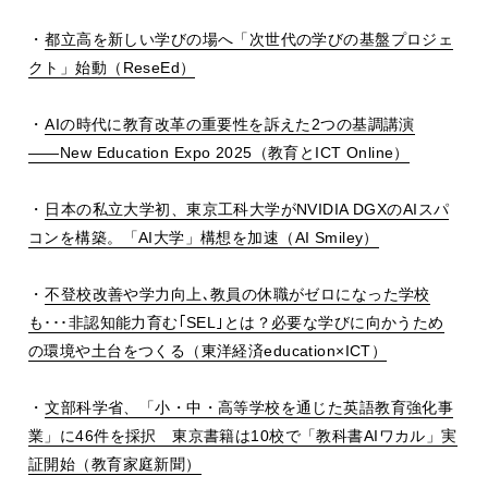
・
都立高を新しい学びの場へ「次世代の学びの基盤プロジェ
クト」始動（
ReseEd
）
・
AI
の時代に教育改革の重要性を訴えた
2
つの基調講演
――New Education Expo 2025
（教育と
ICT Online
）
・
日本の私立大学初、東京工科大学が
NVIDIA DGX
の
AI
スパ
コンを構築。「
AI
大学」構想を加速（
AI Smiley
）
・
不登校改善や学力向上､教員の休職がゼロになった学校
も･･･非認知能力育む｢
SEL
｣とは？必要な学びに向かうため
の環境や土台をつくる（東洋経済
education
×
ICT
）
・
文部科学省、「小・中・高等学校を通じた英語教育強化事
業」に
46
件を採択 東京書籍は
10
校で「教科書
AI
ワカル」実
証開始（教育家庭新聞）