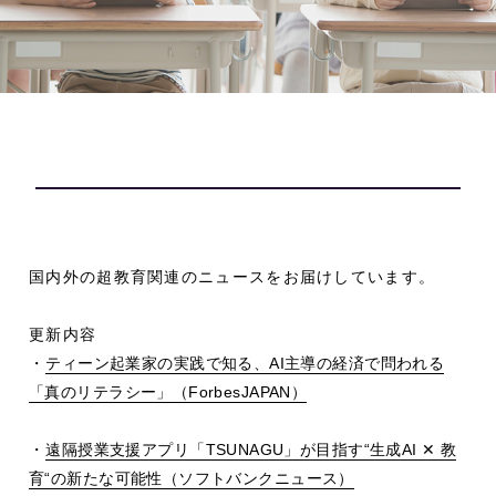
国内外の超教育関連のニュースをお届けしています。
更新内容
・
ティーン起業家の実践で知る、
AI
主導の経済で問われる
「真のリテラシー」（
ForbesJAPAN
）
・
遠隔授業支援アプリ「
TSUNAGU
」が目指す
“
生成
AI
✕ 教
育
“
の新たな可能性（ソフトバンクニュース）