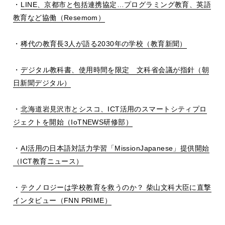
・
LINE、京都市と包括連携協定…プログラミング教育、英語
教育など協働（Resemom）
・
稀代の教育長3人が語る2030年の学校（教育新聞）
・
デジタル教科書、使用時間を限定 文科省会議が指針（朝
日新聞デジタル）
・
北海道岩見沢市とシスコ、ICT活用のスマートシティプロ
ジェクトを開始（IoTNEWS研修部）
・
AI活用の日本語対話力学習「MissionJapanese」提供開始
（ICT教育ニュース）
・
テクノロジーは学校教育を救うのか？ 柴山文科大臣に直撃
インタビュー（FNN PRIME）