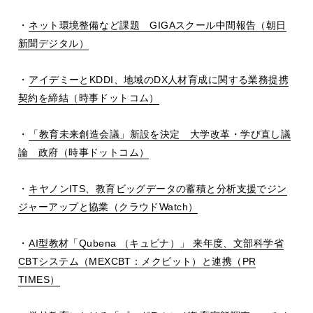
・
ネット環境整備など課題
GIGA
スクール中間報告（朝日
新聞デジタル）
・
アイデミーと
KDDI
、地域の
DX
人材育成に関する業務提携
契約を締結（時事ドットコム）
・
「教育未来創造会議」新設を決定 大学改革・学び直し議
論 政府（時事ドットコム）
・
キヤノン
ITS
、教育ビッグデータの蓄積と分析支援でジン
ジャーアップと協業（クラウド
Watch）
・
AI
型教材「
Qubena
（キュビナ）」 来年度、文部科学省
CBT
システム（
MEXCBT
：メクビット）と連携（
PR
TIMES）