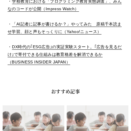
・
学校教育における「プログラミング教育実態調査」、みん
なのコードが公開（
Impress Watch）
・
「AI記者に記事が書けるか？」やってみた 原稿千本読ま
せ学習、顔と声もそっくりに（
Yahoo!
ニュース）
・
DX
時代の｢
ESG
広告｣の実証実験スタート。｢広告を見るだ
け｣で寄付できる仕組みは教育格差を解消できるか
（
BUSINESS INSIDER JAPAN）
おすすめ記事